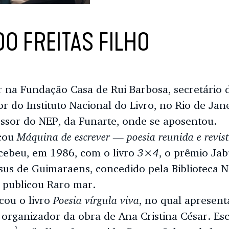
O FREITAS FILHO
r na Fundação Casa de Rui Barbosa, secretário
or do Instituto Nacional do Livro, no Rio de Ja
essor do NEP, da Funarte, onde se aposentou.
Máquina de escrever
— poesia reunida e revis
cou
3×4
ecebeu, em 1986, com o livro
, o prêmio Jab
us de Guimaraens, concedido pela Biblioteca N
 publicou Raro mar.
Poesia vírgula viva
cou o livro
, no qual apresen
 organizador da obra de Ana Cristina César. Es