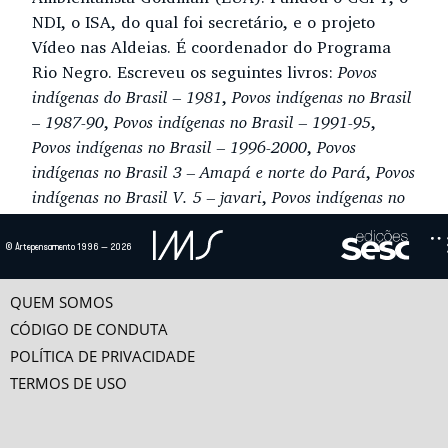
NDI, o ISA, do qual foi secretário, e o projeto
Vídeo nas Aldeias. É coordenador do Programa
Rio Negro. Escreveu os seguintes livros:
Povos
indígenas do Brasil – 1981
,
Povos indígenas no Brasil
– 1987-90
,
Povos indígenas no Brasil – 1991-95
,
Povos indígenas no Brasil – 1996-2000
,
Povos
indígenas no Brasil 3 – Amapá e norte do Pará
,
Povos
indígenas no Brasil V. 5 – javari
,
Povos indígenas no
Brasil 8 – sudeste do Pará.
© Artepensamento 1996 — 2026
Ensaio(s) e vídeo(s)
QUEM SOMOS
A DEMARCAÇÃO DAS TERRAS E O FUTURO DOS ÍNDIOS NO BRASIL
CÓDIGO DE CONDUTA
Os direitos indígenas às terras estão inscritos nas leis desde a legislação
colonial do princípio do...
POLÍTICA DE PRIVACIDADE
TERMOS DE USO