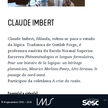
CLAUDE IMBERT
Claude Imbert, filósofa, voltou-se para o estudo
da lógica. Tradutora de Gottlob Frege, é
professora emérita da Escola Normal Superior.
Escreveu
Phénoménologies et langues formulaires
,
Pour une histoire de la logique: un héritage
platonicien
,
Maurice Merleau-Ponty
,
Lévi-Strauss, le
passage du nord-ouest
.
Participou da coletânea
A crise da razão
.
Ensaio(s) e vídeo(s)
ENTRE KANT E WITTGENSTEIN
© Artepensamento 1996 — 2026
Em 1890, as atenções voltaram-se para a episteme subjacente à lógica