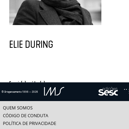
ELIE DURING
Ensaio(s) e vídeo(s)
© Artepensamento 1996 — 2026
O QUE É RETROFUTURISMO? – INTRODUÇÃO AOS FUTUROS VIRTUAIS
Fala-se com facilidade do futuro, como se ele fosse um só. Ou: “nosso futuro”,
como se o futuro fosse nosso antes...
QUEM SOMOS
CÓDIGO DE CONDUTA
FAZER SILÊNCIO
Existem, tanto em música como além, vários silêncios. É o que Jean-François
POLÍTICA DE PRIVACIDADE
Lyotard comprovou num texto de 1972...