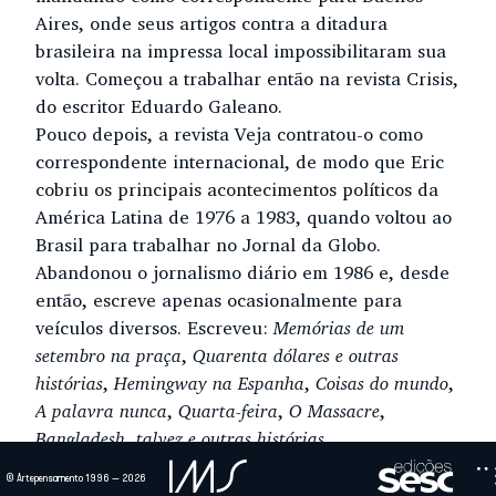
Aires, onde seus artigos contra a ditadura
brasileira na impressa local impossibilitaram sua
volta. Começou a trabalhar então na revista Crisis,
do escritor Eduardo Galeano.
Pouco depois, a revista Veja contratou-o como
correspondente internacional, de modo que Eric
cobriu os principais acontecimentos políticos da
América Latina de 1976 a 1983, quando voltou ao
Brasil para trabalhar no Jornal da Globo.
Abandonou o jornalismo diário em 1986 e, desde
então, escreve apenas ocasionalmente para
veículos diversos. Escreveu:
Memórias de um
setembro na praça
,
Quarenta dólares e outras
histórias
,
Hemingway na Espanha
,
Coisas do mundo
,
A palavra nunca
,
Quarta-feira
,
O Massacre
,
Bangladesh, talvez e outras histórias
.
© Artepensamento 1996 — 2026