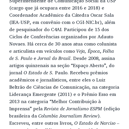
Superintendente de Comunicação Social da USP
(cargo que já ocupara entre 2016 e 2018) e
Coordenador Acadêmico da Cátedra Oscar Sala
(IEA-USP, em convênio com o CGI-NIC.br), além
de pesquisador do C4AI. Participou de 15 dos
Ciclos de Conferências organizados por Adauto
Novaes. Há cerca de 30 anos atua como colunista
e articulista em veículos como
Veja, Época
,
Folha
de S. Paulo
e
Jornal do Brasil
. Desde 2008, assina
artigos quinzenais na seção “Espaço Aberto”, do
jornal
O Estado de S.
Paulo. Recebeu prêmios
acadêmicos e jornalísticos, entre eles o Luiz
Beltrão de Ciências de Comunicação, na categoria
Liderança Emergente (2011) e o Prêmio Esso em
2013 na categoria “Melhor Contribuição à
Imprensa” pela
Revista de Jornalismo ESPM
(edição
brasileira da
Columbia Journalism Review
).
Escreveu, entre outros livros,
O Estado de Narciso –