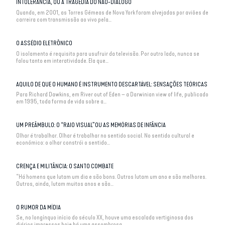
INTOLERÂNCIA, OU A TRAGÉDIA DO NÃO-DIÁLOGO
Quando, em 2001, as Torres Gêmeas de Nova York foram alvejadas por aviões de
carreira com transmissão ao vivo pela...
O ASSÉDIO ELETRÔNICO
O isolamento é requisito para usufruir da televisão. Por outro lado, nunca se
falou tanto em interatividade. Ela que...
AQUILO DE QUE O HUMANO É INSTRUMENTO DESCARTÁVEL: SENSAÇÕES TEÓRICAS
Para Richard Dawkins, em River out of Eden – a Darwinian view of life, publicado
em 1995, toda forma de vida sobre a...
UM PREÂMBULO: O “RAIO VISUAL”OU AS MEMÓRIAS DE INFÂNCIA
Olhar é trabalhar. Olhar é trabalhar no sentido social. No sentido cultural e
econômico: o olhar constrói o sentido...
CRENÇA E MILITÂNCIA: O SANTO COMBATE
“Há homens que lutam um dia e são bons. Outros lutam um ano e são melhores.
Outros, ainda, lutam muitos anos e são...
O RUMOR DA MÍDIA
Se, no longínquo início do século XX, houve uma escalada vertiginosa dos
diários impressos hoje há uma assombrosa...