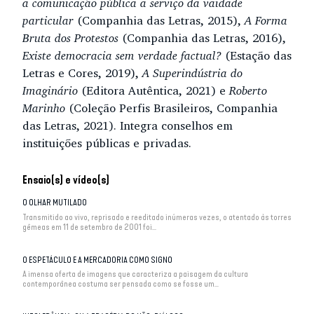
a comunicação pública a serviço da vaidade
particular
(Companhia das Letras, 2015),
A Forma
Bruta dos Protestos
(Companhia das Letras, 2016),
Existe democracia sem verdade factual?
(Estação das
Letras e Cores, 2019),
A Superindústria do
Imaginário
(Editora Autêntica, 2021) e
Roberto
Marinho
(Coleção Perfis Brasileiros, Companhia
das Letras, 2021). Integra conselhos em
instituições públicas e privadas.
Ensaio(s) e vídeo(s)
O OLHAR MUTILADO
Transmitido ao vivo, reprisado e reeditado inúmeras vezes, o atentado às torres
gêmeas em 11 de setembro de 2001 foi...
O ESPETÁCULO E A MERCADORIA COMO SIGNO
A imensa oferta de imagens que caracteriza a paisagem da cultura
contemporânea costuma ser pensada como se fosse um...