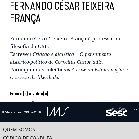
FERNANDO CÉSAR TEIXEIRA
FRANÇA
Fernando César Teixeira França é professor de
filosofia da USP.
Escreveu
Criaçao e dialética – O pensamento
histórico-político de Cornelius Castoriadis
.
Participou das coletâneas
A crise do Estado-nação
e
O avesso da liberdade
.
Ensaio(s) e vídeo(s)
INDETERMINAÇÃO E CONFLITO
Enquanto na teoria do duplo corpo do rei, no Antigo Regime, a sociedade era
© Artepensamento 1996 — 2026
representada num único corpo, a revolução...
RETORNO AO PODER TEOLÓGICO-POLÍTICO?
QUEM SOMOS
A aurora do século XX estabeleceu antinomias políticas, tais como comunismo
CÓDIGO DE CONDUTA