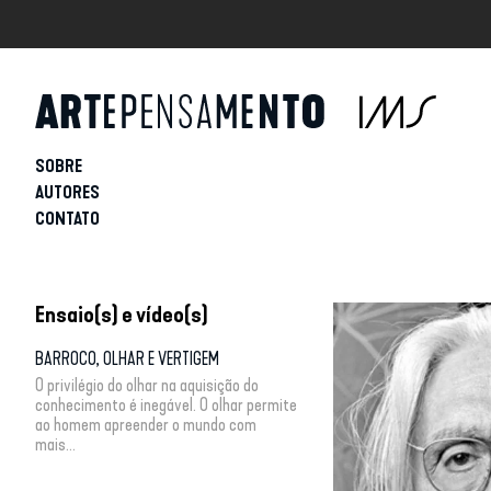
SOBRE
AUTORES
CONTATO
Ensaio(s) e vídeo(s)
BARROCO, OLHAR E VERTIGEM
O privilégio do olhar na aquisição do
conhecimento é inegável. O olhar permite
ao homem apreender o mundo com
mais...