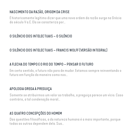
NASCIMENTO DA RAZÃO, ORIGEM DA CRISE
É historicamente legítimo dizer que uma nova ordem da razão surge na Grécia
do século V a.C. Ela se caracteriza por...
O SILÊNCIO DOS INTELECTUAIS – O SILÊNCIO
O SILÊNCIO DOS INTELECTUAIS – FRANCIS WOLFF (VERSÃO INTEGRAL)
A FLECHA DO TEMPO E O RIO DO TEMPO – PENSAR O FUTURO
Em certo sentido, o futuro não para de mudar. Estamos sempre reinventando o
futuro em função da maneira como nos...
APOLOGIA GREGA À PREGUIÇA
Somente se atribuirmos um valor ao trabalho, a preguiça parece um vício. Caso
contrário, a tal condenação moral...
AS QUATRO CONCEPÇÕES DO HOMEM
Das questões filosóficas, a da natureza humana é a mais importante, porque
todas as outras dependem dela. Sua...