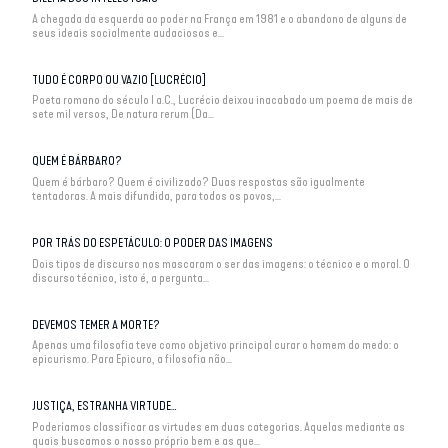
A chegada da esquerda ao poder na França em 1981 e o abandono de alguns de
seus ideais socialmente audaciosos e...
TUDO É CORPO OU VAZIO [LUCRÉCIO]
Poeta romano do século I a.C., Lucrécio deixou inacabado um poema de mais de
sete mil versos, De natura rerum (Da...
QUEM É BÁRBARO?
Quem é bárbaro? Quem é civilizado? Duas respostas são igualmente
tentadoras. A mais difundida, para todos os povos,...
POR TRÁS DO ESPETÁCULO: O PODER DAS IMAGENS
Dois tipos de discurso nos mascaram o ser das imagens: o técnico e o moral. O
discurso técnico, isto é, a pergunta...
DEVEMOS TEMER A MORTE?
Apenas uma filosofia teve como objetivo principal curar o homem do medo: o
epicurismo. Para Epicuro, a filosofia não...
JUSTIÇA, ESTRANHA VIRTUDE…
Poderíamos classificar as virtudes em duas categorias. Aquelas mediante as
quais buscamos o nosso próprio bem e as que...