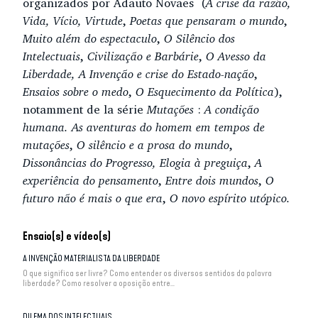
organizados por Adauto Novaes (
A crise da razão,
Vida, Vício, Virtude
,
Poetas que pensaram o mundo
,
Muito além do espectaculo
,
O Silêncio dos
Intelectuais
,
Civilização e Barbárie
,
O Avesso da
Liberdade, A Invenção e crise do Estado-nação
,
Ensaios sobre o medo
,
O Esquecimento da Política
),
notamment de la série
Mutações
:
A condição
humana. As aventuras do homem em tempos de
mutações
,
O silêncio e a prosa do mundo
,
Dissonâncias do Progresso, Elogia à preguiça
,
A
experiência do pensamento
,
Entre dois mundos
,
O
futuro não é mais o que era
,
O novo espírito utópico.
Ensaio(s) e vídeo(s)
A INVENÇÃO MATERIALISTA DA LIBERDADE
O que significa ser livre? Como entender os diversos sentidos da palavra
liberdade? Como resolver a oposição entre...
DILEMA DOS INTELECTUAIS