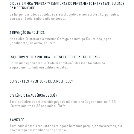
O QUE SIGNIFICA “PENSAR”? AVENTURAS DO PENSAMENTO ENTRE A ANTIGUIDADE
E A MODERNIDADE
Se há, por um lado, a atividade cerebral objetiva e mensurável, há, por outro,
sua experiência. Embora não se possa...
A INVENÇÃO DA POLÍTICA
Nós e eles. O interior e o exterior. O amigo e o inimigo. De um lado, a paz
(idealmente); de outro, a guerra...
ESQUECIMENTO DA POLÍTICA OU DESEJO DE OUTRAS POLÍTICAS?
Houve uma época em que “tudo era político”. Mas isso foi antes do
esquecimento. Tudo era político exceto...
QUI SONT LES INVENTEURS DE LA POLITIQUE?
O SILÊNCIO É A AUSÊNCIA DE QUÊ?
A mais célebre e controvertida peça do músico John Cage chama-se 4’33’’
(Quatro minutos e 33 segundos). Ela foi...
A AMIZADE
A amizade é a mais robusta das relações humanas porque, como veremos, ela
não carrega a instabilidade da paixão ou...