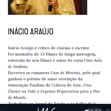
INÁCIO ARAÚJO
Inácio Araújo é crítico de cinema e escritor.
Foi montador de 13 filmes de longa-metragem,
roteirista de seis filmes e autor do curta
Uma Aula
de Sanfona
.
Escreveu os romances
Casa de Meninas,
pelo qual
ganhou o prêmio de autor revelação da
Associação Paulista de Críticos de Arte,
Uma
Chance na Vida
e
Urgentes Preparativos para o Fim
do Mundo
.
Trabalhou no Jornal da Tarde e na Folha de S.
Paulo, onde ainda hoje escreve sobre cinema.