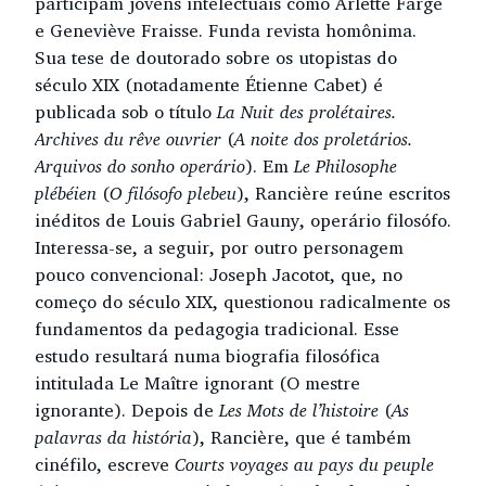
participam jovens intelectuais como Arlette Farge
e Geneviève Fraisse. Funda revista homônima.
Sua tese de doutorado sobre os utopistas do
século XIX (notadamente Étienne Cabet) é
publicada sob o título
La Nuit des prolétaires.
Archives du rêve ouvrier
(
A noite dos proletários.
Arquivos do sonho operário
). Em
Le Philosophe
plébéien
(
O filósofo plebeu
), Rancière reúne escritos
inéditos de Louis Gabriel Gauny, operário filosófo.
Interessa-se, a seguir, por outro personagem
pouco convencional: Joseph Jacotot, que, no
começo do século XIX, questionou radicalmente os
fundamentos da pedagogia tradicional. Esse
estudo resultará numa biografia filosófica
intitulada Le Maître ignorant (O mestre
ignorante). Depois de
Les Mots de l’histoire
(
As
palavras da história
), Rancière, que é também
cinéfilo, escreve
Courts voyages au pays du peuple