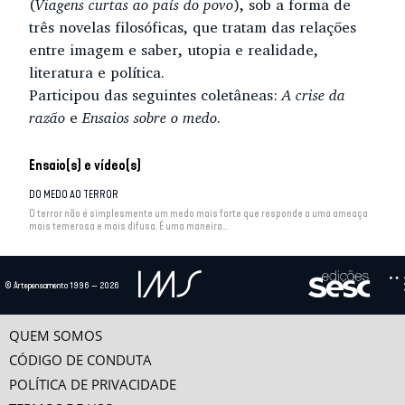
(
Viagens curtas ao país do povo
), sob a forma de
três novelas filosóficas, que tratam das relações
entre imagem e saber, utopia e realidade,
literatura e política.
Participou das seguintes coletâneas:
A crise da
razão
e
Ensaios sobre o medo
.
Ensaio(s) e vídeo(s)
DO MEDO AO TERROR
O terror não é simplesmente um medo mais forte que responde a uma ameaça
mais temerosa e mais difusa. É uma maneira...
O DISSENSO
© Artepensamento 1996 — 2026
O discurso dominante que identifica a racionalidade da política ao consenso e
o consenso ao princípio da democracia...
QUEM SOMOS
DE LA PEUR À LA TERREUR
CÓDIGO DE CONDUTA
POLÍTICA DE PRIVACIDADE