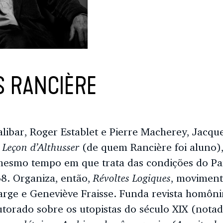
S RANCIÈRE
libar, Roger Establet e Pierre Macherey, Jacqu
 Leçon d’Althusser
(de quem Rancière foi aluno),
esmo tempo em que trata das condições do Par
Révoltes Logiques
8. Organiza, então,
, moviment
arge e Geneviève Fraisse. Funda revista homôn
utorado sobre os utopistas do século XIX (nota