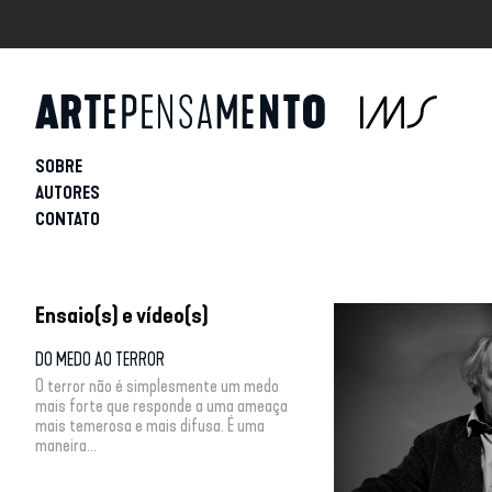
SOBRE
AUTORES
CONTATO
Ensaio(s) e vídeo(s)
DO MEDO AO TERROR
O terror não é simplesmente um medo
mais forte que responde a uma ameaça
mais temerosa e mais difusa. É uma
maneira...