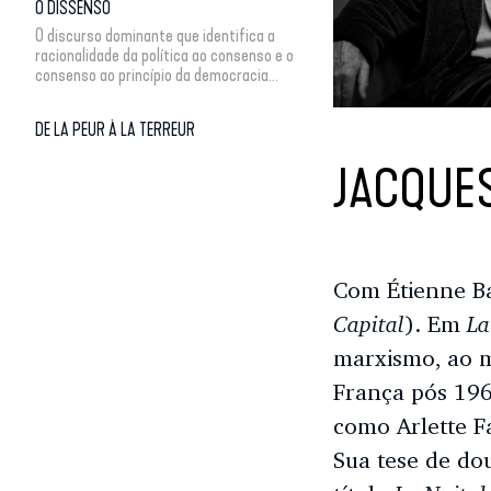
O DISSENSO
O discurso dominante que identifica a
racionalidade da política ao consenso e o
consenso ao princípio da democracia...
DE LA PEUR À LA TERREUR
JACQUE
Com Étienne Ba
Capital
La
). Em
marxismo, ao m
França pós 196
como Arlette F
Sua tese de do