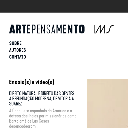
SOBRE
AUTORES
CONTATO
Ensaio(s) e vídeo(s)
DIREITO NATURAL E DIREITO DAS GENTES.
A REFUNDAÇÃO MODERNA, DE VITORIA A
SUÁREZ
A Conquista espanhola da América e a
defesa dos índios por missionários como
Bartolomé de Las Casas
desencadearam...