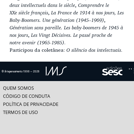
deux intellectuels dans le siècle
,
Comprendre le
XXe siècle français
,
La France de 1914 à nos jours, Les
Baby-Boomers. Une génération (1945–1969)
,
Génération sans pareille. Les baby-boomers de 1945 à
nos jours
,
Les Vingt Décisives.
Le passé proche de
notre avenir (1965-1985)
.
Participou da coletânea:
O silêncio dos intelectuais
.
Ensaio(s) e vídeo(s)
© Artepensamento 1996 — 2026
JEAN-PAUL SARTRE, UM INTELECTUAL ENGAJADO
Sartre não foi só o intelectual mais considerado de sua época. Ele também foi –
e ainda é – um dos maiores...
QUEM SOMOS
CÓDIGO DE CONDUTA
O SILÊNCIO DOS INTELECTUAIS – O SILÊNCIO
POLÍTICA DE PRIVACIDADE
TERMOS DE USO