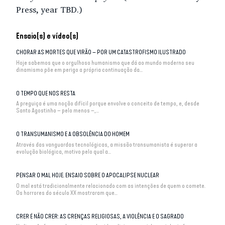
Press, year TBD.)
Ensaio(s) e vídeo(s)
CHORAR AS MORTES QUE VIRÃO – POR UM CATASTROFISMO ILUSTRADO
Hoje sabemos que o orgulhoso humanismo que dá ao mundo moderno seu
dinamismo põe em perigo a própria continuação da...
O TEMPO QUE NOS RESTA
A preguiça é uma noção difícil porque envolve o conceito de tempo, e, desde
Santo Agostinho – pelo menos –,...
O TRANSUMANISMO E A OBSOLÊNCIA DO HOMEM
Através das vanguardas tecnológicas, a missão transumanista é superar a
evolução biológica, motivo pelo qual a...
PENSAR O MAL HOJE. ENSAIO SOBRE O APOCALIPSE NUCLEAR
O mal está tradicionalmente relacionado com as intenções de quem o comete.
Os horrores do século XX mostraram que...
CRER É NÃO CRER: AS CRENÇAS RELIGIOSAS, A VIOLÊNCIA E O SAGRADO