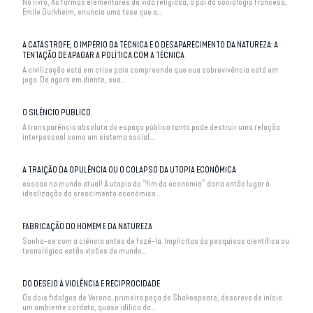
No livro, As formas elementares da vida religiosa, o pai da sociologia francesa,
Emile Durkheim, enuncia uma tese que a...
A CATÁSTROFE, O IMPÉRIO DA TÉCNICA E O DESAPARECIMENTO DA NATUREZA: A
TENTAÇÃO DE APAGAR A POLÍTICA COM A TÉCNICA
A civilização está em crise pois compreende que sua sobrevivência está em
jogo. De agora em diante, sua...
O SILÊNCIO PÚBLICO
A transparência absoluta do espaço público tanto pode destruir uma relação
interpessoal como um sistema social....
A TRAIÇÃO DA OPULÊNCIA OU O COLAPSO DA UTOPIA ECONÔMICA
essoas no mundo atual! A utopia do “fim da economia” daria então lugar à
idealização do crescimento econômico...
FABRICAÇÃO DO HOMEM E DA NATUREZA
Sonha-se com a ciência antes de fazê-la. Implícitas às pesquisas científica ou
tecnológica estão visões de mundo...
DO DESEJO À VIOLÊNCIA E RECIPROCIDADE
Os dois fidalgos de Verona, primeira peça de Shakespeare, descreve de início
um ambiente cordato, quase idílico da...