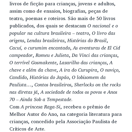
livros de ficção para crianças, jovens e adultos,
assim como de ensaios, biografias, peças de
teatro, poemas e roteiros. São mais de 50 livros
publicados, dos quais se destacam
O nacional e o
popular na cultura brasileira – teatro
,
O livro das
origens
,
Lendas brasileiras
,
Histórias do Brasil
,
Cacuí, o curumim encantado
,
As aventuras de El Cid
campeador
,
Romeu e Julieta
,
Da Vinci das crianças
,
O terrível Gosmakente
,
Lazarilho das crianças
,
A
chave e além da chave
,
A ira do Curupira
,
O noviço
,
Candido
,
Histórias do Japão
,
O lobisomem da
Paulista…
,
Contos brasileiros
,
Sherlocks on the rocks
nas diretas já
,
A sociedade de todos os povos
e
Anos
70 – Ainda Sob a Tempestade
.
Com
A princesa Raga-Si
, recebeu o prêmio de
Melhor Autor do Ano, na categoria literatura para
crianças, concedido pela Associação Paulista de
Críticos de Arte.