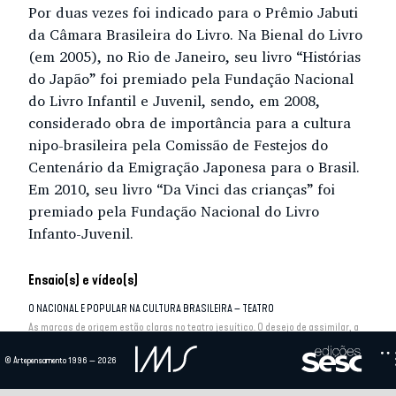
Por duas vezes foi indicado para o Prêmio Jabuti
da Câmara Brasileira do Livro. Na Bienal do Livro
(em 2005), no Rio de Janeiro, seu livro “Histórias
do Japão” foi premiado pela Fundação Nacional
do Livro Infantil e Juvenil, sendo, em 2008,
considerado obra de importância para a cultura
nipo-brasileira pela Comissão de Festejos do
Centenário da Emigração Japonesa para o Brasil.
Em 2010, seu livro “Da Vinci das crianças” foi
premiado pela Fundação Nacional do Livro
Infanto-Juvenil.
Ensaio(s) e vídeo(s)
O NACIONAL E POPULAR NA CULTURA BRASILEIRA – TEATRO
As marcas de origem estão claras no teatro jesuítico. O desejo de assimilar, a
verticalidade do movimento de...
© Artepensamento 1996 — 2026
ANOS 70: MOMENTOS DECISIVOS DA ARRANCADA