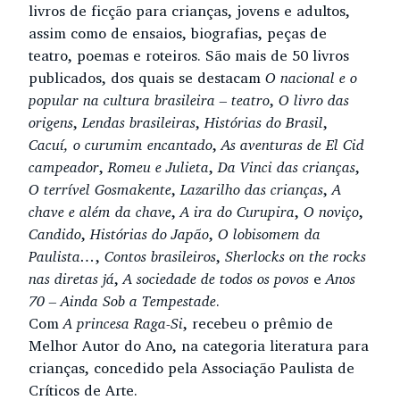
livros de ficção para crianças, jovens e adultos,
assim como de ensaios, biografias, peças de
teatro, poemas e roteiros. São mais de 50 livros
publicados, dos quais se destacam
O nacional e o
popular na cultura brasileira – teatro
,
O livro das
origens
,
Lendas brasileiras
,
Histórias do Brasil
,
Cacuí, o curumim encantado
,
As aventuras de El Cid
campeador
,
Romeu e Julieta
,
Da Vinci das crianças
,
O terrível Gosmakente
,
Lazarilho das crianças
,
A
chave e além da chave
,
A ira do Curupira
,
O noviço
,
Candido
,
Histórias do Japão
,
O lobisomem da
Paulista…
,
Contos brasileiros
,
Sherlocks on the rocks
nas diretas já
,
A sociedade de todos os povos
e
Anos
70 – Ainda Sob a Tempestade
.
Com
A princesa Raga-Si
, recebeu o prêmio de
Melhor Autor do Ano, na categoria literatura para
crianças, concedido pela Associação Paulista de
Críticos de Arte.