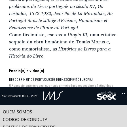
problemas do Livro português no século XV
,
Os
Lusíadas, 1572-1972
,
Jean Pic de La Mirandole
,
Au
Portugal dans le sillage d’Erasme
,
Humanisme et
Renaissance de l’Italie au Portugal
.
Como ficcionista, escreveu
Utopia III
, uma criativa
sequela da obra homônima de Tomás Morus e,
como memorialista, as
Histórias de Livros para a
História do Livro
.
Ensaio(s) e vídeo(s)
DESCOBRIMENTOS PORTUGUESES E RENASCIMENTO EUROPEU
O Renascimento europeu, que numa primeira fase redescobre a Antiguidade
clássica e depois evolui para uma filosofia...
© Artepensamento 1996 — 2026
QUEM SOMOS
CÓDIGO DE CONDUTA