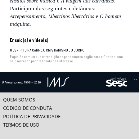
ensaios sobre música
e
A viagem das carrancas
.
Participou das seguintes coletâneas:
Artepensamento
,
Libertinos libertários
e
O homem
máquina
.
Ensaio(s) e vídeo(s)
O ESPÍRITO NA CARNE: O CRISTIANISMO E O CORPO
É opinião comum que a transição do pensamento pagão para o Cristianismo
seja marcada por crescente desinteresse...
DEUS CANTOR
Entre os séculos III e VI d.C. a música no Ocidente começa a se diferenciar das
© Artepensamento 1996 — 2026
músicas grega, romana, hindu ou...
QUEM SOMOS
O DECLÍNIO DE DON JUAN
Entre estudiosos, é aceito que “O burlador de Sevilha”, peça escrita em 1613
CÓDIGO DE CONDUTA
por Tirso de Molina, é a...
POLÍTICA DE PRIVACIDADE
TERMOS DE USO