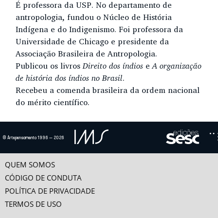
É professora da USP. No departamento de
antropologia, fundou o Núcleo de História
Indígena e do Indigenismo. Foi professora da
Universidade de Chicago e presidente da
Associação Brasileira de Antropologia.
Publicou os livros
Direito dos índios
e
A organização
de história dos índios no Brasil
.
Recebeu a comenda brasileira da ordem nacional
do mérito científico.
Ensaio(s) e vídeo(s)
© Artepensamento 1996 — 2026
XAMANISMO E TRADUÇÃO
O xamanismo floresceu, em proporções talvez sem precedentes, entre os
povos capturados na América Latina. Porém, tal...
QUEM SOMOS
CÓDIGO DE CONDUTA
POINTS DE VUE SUR LA FORÊT AMAZONIENNE: CHAMANISME ET TRADUCTION
POLÍTICA DE PRIVACIDADE
TERMOS DE USO