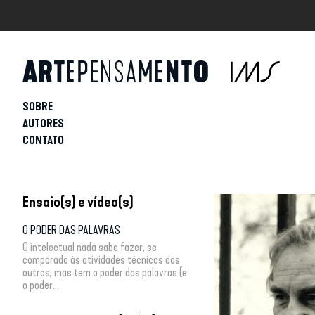
SOBRE
AUTORES
CONTATO
Ensaio(s) e vídeo(s)
O PODER DAS PALAVRAS
O intelectual nada sabe fazer, se
comparado às atividades técnicas dos
outros, mas tem o poder das palavras (e
o poder...