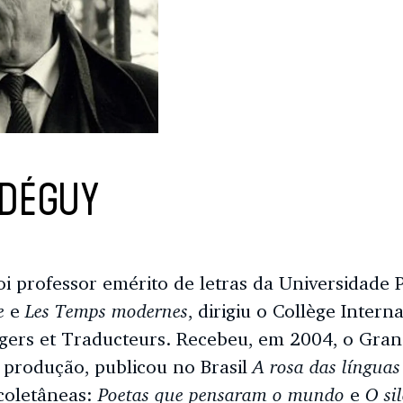
 DÉGUY
i professor emérito de letras da Universidade P
e
Les Temps modernes
e
, dirigiu o Collège Inter
ngers et Traducteurs. Recebeu, em 2004, o Gra
A rosa das línguas
 produção, publicou no Brasil
Poetas que pensaram o mundo
O si
 coletâneas:
e