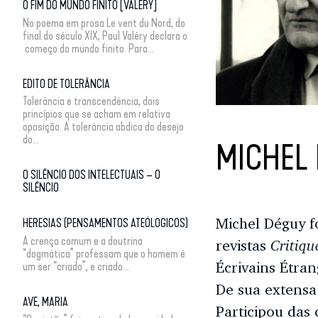
O FIM DO MUNDO FINITO [VALÉRY]
No poema em prosa Le vent du Nord, do
final do século XIX, Paul Valéry declara o
começo do mundo finito. Para...
EDITO DE TOLERÂNCIA
Tolerância e transcendência, dois
princípios que se acham em relativa
oposição. A tolerância abdica do desejo
do...
MICHEL
O SILÊNCIO DOS INTELECTUAIS – O
SILÊNCIO
Michel Déguy fo
HERESIAS (PENSAMENTOS ATEÓLOGICOS)
A crença comum e a doutrina
Critiqu
revistas
“dogmática” professam que o homem é
Écrivains Étra
um ser “criado”, e criado...
De sua extensa
AVE, MARIA
Participou das