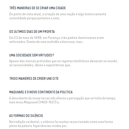
TRÊS MANEIRAS DE SE CRIAR UMA CIDADE
Do ponto de vista atual, a criação de uma nação é algo historicamente
consolidado porque pertence a uma...
OS ÚLTIMOS DIAS DE UM PROFETA
Em 23 de maio de 1498, em Florença, três padres dominicanos eram
enforcados. Diante de uma multidão silenciosa, mas...
UMA SOCIEDADE SEM VIRTUDES?
Apesar das marcas profundas que os regimes totalitários deixaram no mundo,
as necessidades, ideias e expectativas que...
TROIS MANIÈRES DE CRÉER UNE CITÉ
MAQUIAVEL E O NOVO CONTINENTE DA POLÍTICA
A descoberta de novas terras não alterou a percepção que se tinha do tempo,
mas levou Maquiavel (1469-1527) a...
AS FORMAS DO SILÊNCIO
Na tradição ocidental, o silêncio foi muitas vezes tomado como uma forma
plena da palavra. Experiências vividas por...