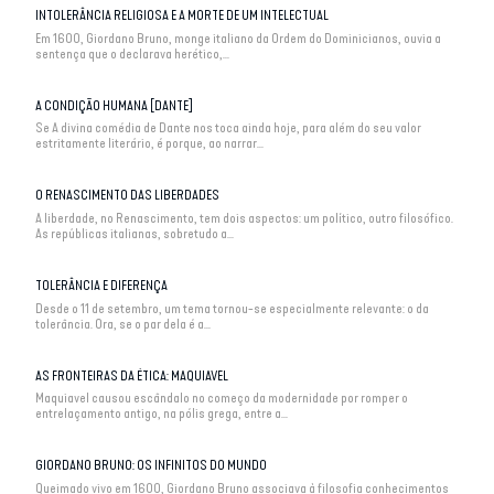
INTOLERÂNCIA RELIGIOSA E A MORTE DE UM INTELECTUAL
Em 1600, Giordano Bruno, monge italiano da Ordem do Dominicianos, ouvia a
sentença que o declarava herético,...
A CONDIÇÃO HUMANA [DANTE]
Se A divina comédia de Dante nos toca ainda hoje, para além do seu valor
estritamente literário, é porque, ao narrar...
O RENASCIMENTO DAS LIBERDADES
A liberdade, no Renascimento, tem dois aspectos: um político, outro filosófico.
As repúblicas italianas, sobretudo a...
TOLERÂNCIA E DIFERENÇA
Desde o 11 de setembro, um tema tornou-se especialmente relevante: o da
tolerância. Ora, se o par dela é a...
AS FRONTEIRAS DA ÉTICA: MAQUIAVEL
Maquiavel causou escândalo no começo da modernidade por romper o
entrelaçamento antigo, na pólis grega, entre a...
GIORDANO BRUNO: OS INFINITOS DO MUNDO
Queimado vivo em 1600, Giordano Bruno associava à filosofia conhecimentos