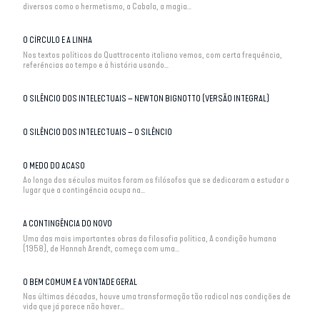
diversos como o hermetismo, a Cabala, a magia...
O CÍRCULO E A LINHA
Nos textos políticos do Quattrocento italiano vemos, com certa frequência,
referências ao tempo e à história usando...
O SILÊNCIO DOS INTELECTUAIS – NEWTON BIGNOTTO (VERSÃO INTEGRAL)
O SILÊNCIO DOS INTELECTUAIS – O SILÊNCIO
O MEDO DO ACASO
Ao longo dos séculos muitos foram os filósofos que se dedicaram a estudar o
lugar que a contingência ocupa na...
A CONTINGÊNCIA DO NOVO
Uma das mais importantes obras da filosofia política, A condição humana
(1958), de Hannah Arendt, começa com uma...
O BEM COMUM E A VONTADE GERAL
Nas últimas décadas, houve uma transformação tão radical nas condições de
vida que já parece não haver...