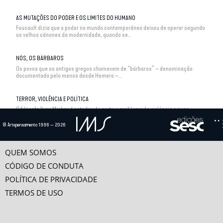
AS MUTAÇÕES DO PODER E OS LIMITES DO HUMANO
Foucault dizia que o poder no mundo contemporâneo deixou de operar segundo
os velhos cânones da modernidade, quando se...
NÓS, OS BÁRBAROS
Os povos que os antigos gregos chamavam de “bárbaros” – denominação
documentada pelo menos desde Homero –...
TERROR, VIOLÊNCIA E POLÍTICA
O filósofo Yves Michaud estudou de perto o problema da violência e suas
relações com o poder a partir de três...
© Artepensamento 1996 — 2026
QUEM SOMOS
CÓDIGO DE CONDUTA
POLÍTICA DE PRIVACIDADE
TERMOS DE USO