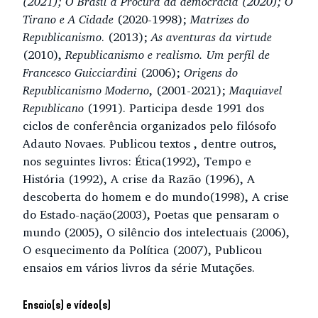
(2021);
O Brasil à Procura da democracia (2020); O
Tirano e A Cidade
(2020-1998);
Matrizes do
Republicanismo
. (2013);
As aventuras da virtude
(2010),
Republicanismo e realismo. Um perfil de
Francesco Guicciardini
(2006);
Origens do
Republicanismo Moderno
, (2001-2021);
Maquiavel
Republicano
(1991). Participa desde 1991 dos
ciclos de conferência organizados pelo filósofo
Adauto Novaes. Publicou textos , dentre outros,
nos seguintes livros: Ética(1992), Tempo e
História (1992), A crise da Razão (1996), A
descoberta do homem e do mundo(1998), A crise
do Estado-nação(2003), Poetas que pensaram o
mundo (2005), O silêncio dos intelectuais (2006),
O esquecimento da Política (2007), Publicou
ensaios em vários livros da série Mutações.
Ensaio(s) e vídeo(s)