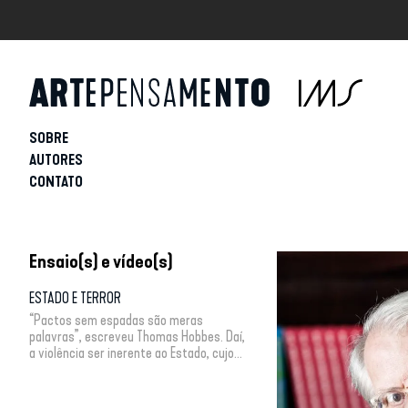
SOBRE
AUTORES
CONTATO
Ensaio(s) e vídeo(s)
ESTADO E TERROR
“Pactos sem espadas são meras
palavras”, escreveu Thomas Hobbes. Daí,
a violência ser inerente ao Estado, cujo...