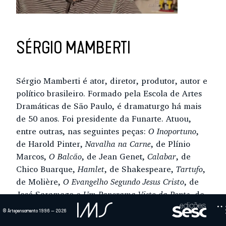
SÉRGIO MAMBERTI
Sérgio Mamberti é ator, diretor, produtor, autor e
político brasileiro. Formado pela Escola de Artes
Dramáticas de São Paulo, é dramaturgo há mais
de 50 anos. Foi presidente da Funarte. Atuou,
entre outras, nas seguintes peças:
O Inoportuno
,
de Harold Pinter,
Navalha na Carne
, de Plínio
Marcos,
O Balcão
, de Jean Genet,
Calabar
, de
Chico Buarque,
Hamlet
, de Shakespeare,
Tartufo
,
de Molière,
O Evangelho Segundo Jesus Cristo
, de
José Saramago e
Um Panorama Visto da Ponte
, de
Arthur Muller.
© Artepensamento 1996 — 2026