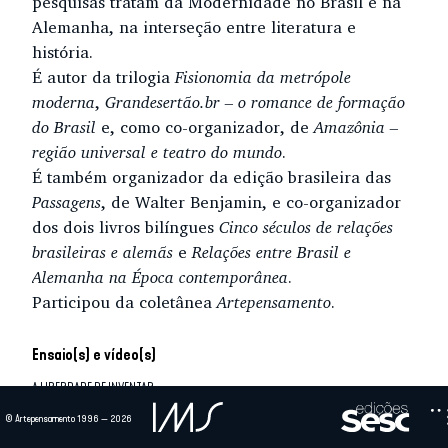
pesquisas tratam da Modernidade no Brasil e na
Alemanha, na interseção entre literatura e
história.
É autor da trilogia
Fisionomia da metrópole
moderna
,
Grandesertão.br – o romance de formação
do Brasil
e, como co-organizador, de
Amazônia –
região universal e teatro do mundo
.
É também organizador da edição brasileira das
Passagens
, de Walter Benjamin, e co-organizador
dos dois livros bilíngues
Cinco séculos de relações
brasileiras e alemãs
e
Relações entre Brasil e
Alemanha na Época contemporânea
.
Participou da coletânea
Artepensamento
.
Ensaio(s) e vídeo(s)
A LIBERDADE DE INVENTAR
O crítico Antonio Candido observou que “a absoluta confiança na liberdade de
© Artepensamento 1996 — 2026
inventar” distingue Grande sertão:...