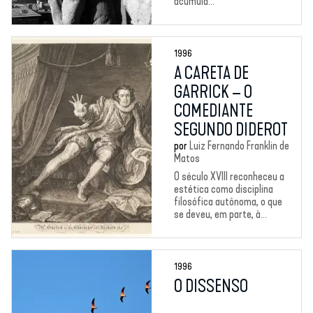
acumula...
1996
A CARETA DE
GARRICK – O
COMEDIANTE
SEGUNDO DIDEROT
por
Luiz Fernando Franklin de
Matos
O século XVIII reconheceu a
estética como disciplina
filosófica autônoma, o que
se deveu, em parte, à...
1996
O DISSENSO