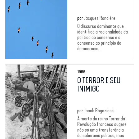
por
Jacques Rancière
O discurso dominante que
identifica a racionalidade da
política ao consenso e o
consenso ao princípio da
democracia...
1996
O TERROR E SEU
INIMIGO
por
Jacob Rogozinski
A morte do rei no Terror da
Revolução francesa sugere
não só uma transferência
da soberania política, mas