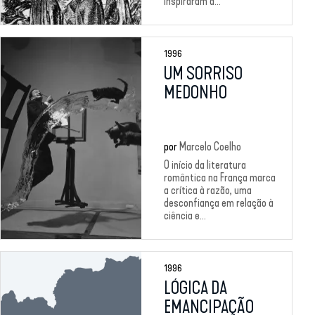
inspiraram a...
1996
UM SORRISO
MEDONHO
por
Marcelo Coelho
O início da literatura
romântica na França marca
a crítica à razão, uma
desconfiança em relação à
ciência e...
1996
LÓGICA DA
EMANCIPAÇÃO