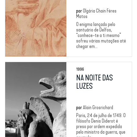
por
Olgária Chain Féres
Matos
O enigma lançado pelo
santuário de Delfos,
“conhece-te a ti mesmo”
sofreu várias mutações até
chegar em...
1996
NA NOITE DAS
LUZES
por
Alain Grosrichard
Paris, 24 de julho de 1749. O
filósofo Denis Diderot é
preso por ordem expedida
pelo ministro da guerra, que