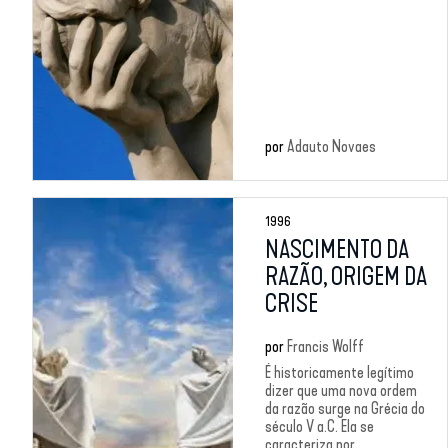
por
Adauto Novaes
1996
NASCIMENTO DA
RAZÃO, ORIGEM DA
CRISE
por
Francis Wolff
É historicamente legítimo
dizer que uma nova ordem
da razão surge na Grécia do
século V a.C. Ela se
caracteriza por...