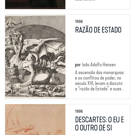
1996
RAZÃO DE ESTADO
por
João Adolfo Hansen
A ascensão das monarquias
e os conflitos de poder, no
século XVI, levam a discutir
a “razão de Estado” e suas...
1996
DESCARTES: O EU E
O OUTRO DE SI