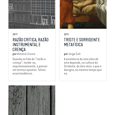
2011
2011
RAZÃO CRÍTICA, RAZÃO
TRISTE E SORRIDENTE
INSTRUMENTAL E
METAFÍSICA
CRENÇA
por
Antonio Cicero
por
Jorge Coli
Quando se fala de “razão e
A existência de uma obra de
crença”, tende-se,
arte depende, na cultura do
espontaneamente, a pensar
Ocidente, de dois atos: o que a
em termos opostos. Talvez
designa, ao mesmo tempo que
essa tendência...
na...