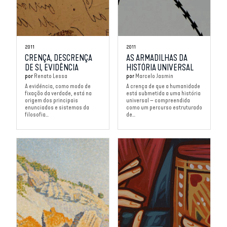
2011
2011
CRENÇA, DESCRENÇA
AS ARMADILHAS DA
DE SI, EVIDÊNCIA
HISTÓRIA UNIVERSAL
por
Renato Lessa
por
Marcelo Jasmin
A evidência, como modo de
A crença de que a humanidade
fixação da verdade, está na
está submetida a uma história
origem dos principais
universal – compreendida
enunciados e sistemas da
como um percurso estruturado
filosofia...
de...