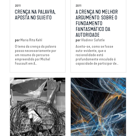
2011
2011
CRENÇA NA PALAVRA,
A CRENÇA NO MELHOR
APOSTA NO SUJEITO
ARGUMENTO: SOBRE O
FUNDAMENTO
FANTASMÁTICO DA
AUTORIDADE
por
Maria Rita Kehl
por
Vladimir Safatle
O tema da crença da palavra
Aceita-se, como se fosse
passa necessariamente por
auto-evidente, que a
um resumo do percurso
racionalidade está
empreendido por Michel
profundamente vinculada à
Foucault em A...
capacidade de participar de...