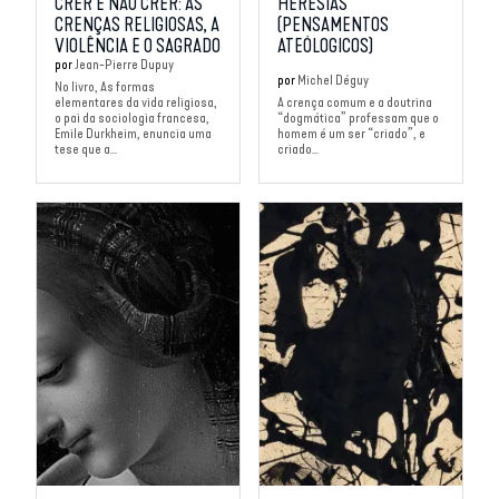
CRER É NÃO CRER: AS
HERESIAS
CRENÇAS RELIGIOSAS, A
(PENSAMENTOS
VIOLÊNCIA E O SAGRADO
ATEÓLOGICOS)
por
Jean-Pierre Dupuy
por
Michel Déguy
No livro, As formas
elementares da vida religiosa,
A crença comum e a doutrina
o pai da sociologia francesa,
“dogmática” professam que o
Emile Durkheim, enuncia uma
homem é um ser “criado”, e
tese que a...
criado...