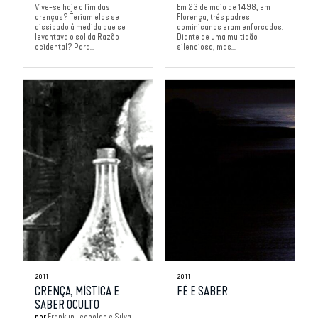
Vive-se hoje o fim das
Em 23 de maio de 1498, em
crenças? Teriam elas se
Florença, três padres
dissipado à medida que se
dominicanos eram enforcados.
levantava o sol da Razão
Diante de uma multidão
ocidental? Para...
silenciosa, mas...
2011
2011
CRENÇA, MÍSTICA E
FÉ E SABER
SABER OCULTO
por
Franklin Leopoldo e Silva