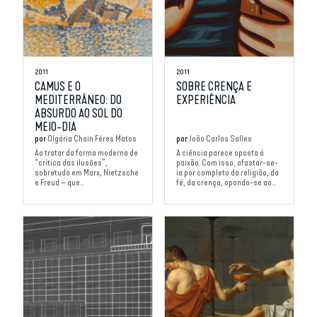
2011
2011
CAMUS E O
SOBRE CRENÇA E
MEDITERRÂNEO: DO
EXPERIÊNCIA
ABSURDO AO SOL DO
MEIO-DIA
por
Olgária Chain Féres Matos
por
João Carlos Salles
Ao tratar da forma moderna de
A ciência parece oposta à
“crítica das ilusões”,
paixão. Com isso, afastar-se-
sobretudo em Marx, Nietzsche
ia por completo da religião, da
e Freud – que...
fé, da crença, opondo-se ao...