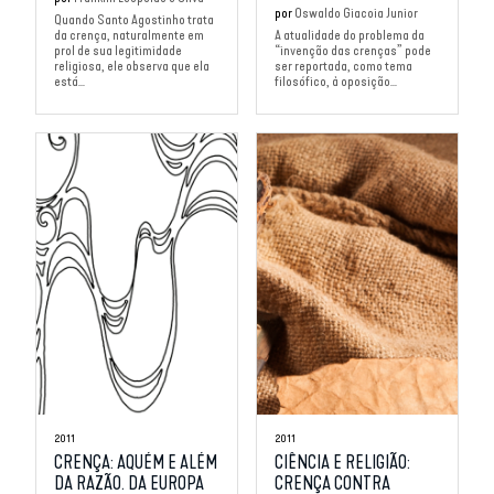
por
Oswaldo Giacoia Junior
Quando Santo Agostinho trata
da crença, naturalmente em
A atualidade do problema da
prol de sua legitimidade
“invenção das crenças” pode
religiosa, ele observa que ela
ser reportada, como tema
está...
filosófico, à oposição...
2011
2011
CRENÇA: AQUÉM E ALÉM
CIÊNCIA E RELIGIÃO:
DA RAZÃO. DA EUROPA
CRENÇA CONTRA