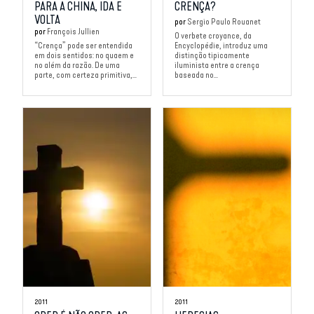
PARA A CHINA, IDA E
CRENÇA?
VOLTA
por
Sergio Paulo Rouanet
por
François Jullien
O verbete croyance, da
“Crença” pode ser entendida
Encyclopédie, introduz uma
em dois sentidos: no quaem e
distinção tipicamente
no além da razão. De uma
iluminista entre a crença
parte, com certeza primitiva,...
baseada no...
2011
2011