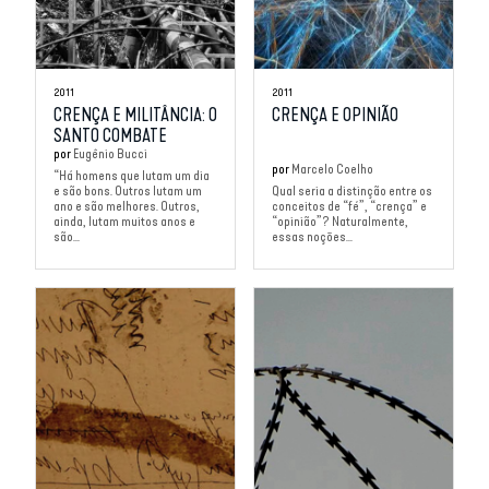
2011
2011
CRENÇA E MILITÂNCIA: O
CRENÇA E OPINIÃO
SANTO COMBATE
por
Eugênio Bucci
por
Marcelo Coelho
“Há homens que lutam um dia
e são bons. Outros lutam um
Qual seria a distinção entre os
ano e são melhores. Outros,
conceitos de “fé”, “crença” e
ainda, lutam muitos anos e
“opinião”? Naturalmente,
são...
essas noções...