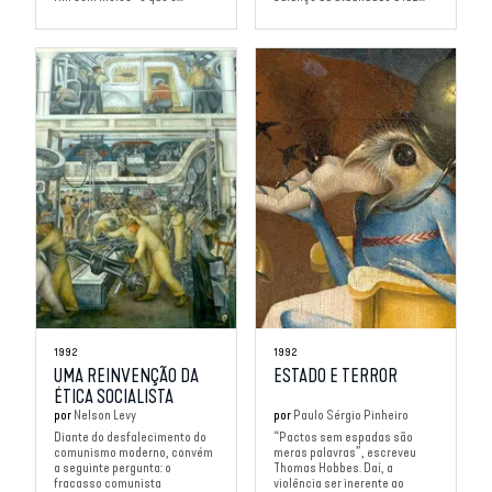
1992
1992
UMA REINVENÇÃO DA
ESTADO E TERROR
ÉTICA SOCIALISTA
por
Nelson Levy
por
Paulo Sérgio Pinheiro
Diante do desfalecimento do
“Pactos sem espadas são
comunismo moderno, convém
meras palavras”, escreveu
a seguinte pergunta: o
Thomas Hobbes. Daí, a
fracasso comunista
violência ser inerente ao