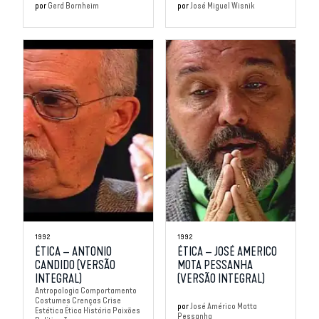
por
Gerd Bornheim
por
José Miguel Wisnik
1992
1992
ÉTICA – ANTONIO
ÉTICA – JOSÉ AMERICO
CANDIDO (VERSÃO
MOTA PESSANHA
INTEGRAL)
(VERSÃO INTEGRAL)
Antropologia
Comportamento
Costumes
Crenças
Crise
por
José Américo Motta
Estética
Ética
História
Paixões
Pessanha