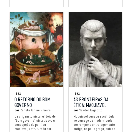
1992
1992
O RETORNO DO BOM
AS FRONTEIRAS DA
GOVERNO
ÉTICA: MAQUIAVEL
por
Renato Janine Ribeiro
por
Newton Bignotto
De origem tomista, a ideia de
Maquiavel causou escândalo
“bom governo” sintetizava a
no começo da modernidade
concepção de política
por romper o entrelaçamento
medieval, estruturada por...
antigo, na pólis grega, entre a...