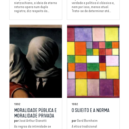
nietzschiano, a ideia de eterno
verdade e política é clássica e,
retorno opera num duplo
nem por isso, menos atual.
registro; diz respeito às...
Trata-se de determinar até...
1992
1992
MORALIDADE PÚBLICA E
O SUJEITO E A NORMA
MORALIDADE PRIVADA
por
José Arthur Gianotti
por
Gerd Bornheim
As regras da intimidade se
A ética tradicional