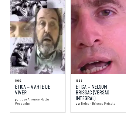
1992
1992
ÉTICA – A ARTE DE
ÉTICA – NELSON
VIVER
BRISSAC (VERSÃO
INTEGRAL)
por
José Américo Motta
Pessanha
por
Nelson Brissac Peixoto