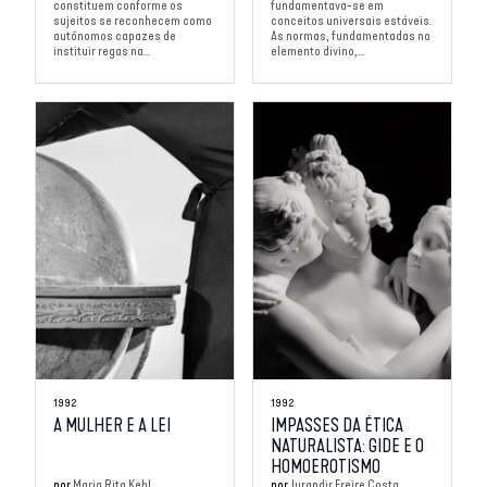
constituem conforme os
fundamentava-se em
sujeitos se reconhecem como
conceitos universais estáveis.
autônomos capazes de
As normas, fundamentadas no
instituir regas na...
elemento divino,...
1992
1992
A MULHER E A LEI
IMPASSES DA ÉTICA
NATURALISTA: GIDE E O
HOMOEROTISMO
por
Maria Rita Kehl
por
Jurandir Freire Costa