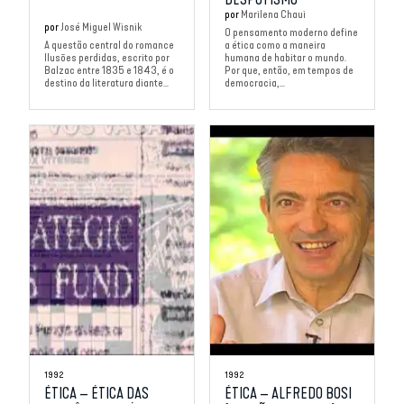
por
Marilena Chaui
por
José Miguel Wisnik
O pensamento moderno define
A questão central do romance
a ética como a maneira
Ilusões perdidas, escrito por
humana de habitar o mundo.
Balzac entre 1835 e 1843, é o
Por que, então, em tempos de
destino da literatura diante...
democracia,...
1992
1992
ÉTICA – ÉTICA DAS
ÉTICA – ALFREDO BOSI