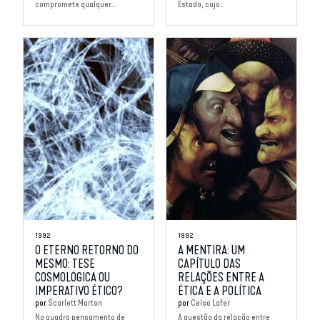
compromete qualquer...
Estado, cujo...
1992
1992
O ETERNO RETORNO DO
A MENTIRA: UM
MESMO: TESE
CAPÍTULO DAS
COSMOLÓGICA OU
RELAÇÕES ENTRE A
IMPERATIVO ÉTICO?
ÉTICA E A POLÍTICA
por
Scarlett Marton
por
Celso Lafer
No quadro pensamento de
A questão da relação entre