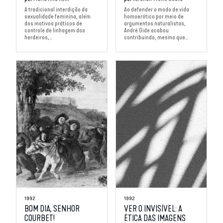
A tradicional interdição da
Ao defender o modo de vida
sexualidade feminina, além
homoerótico por meio de
dos motivos práticos de
argumentos naturalistas,
controle de linhagem dos
André Gide acabou
herdeiros,...
contribuindo, mesmo que...
1992
1992
BOM DIA, SENHOR
VER O INVISÍVEL: A
COURBET!
ÉTICA DAS IMAGENS