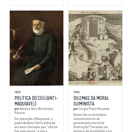
1992
1992
POLÍTICA DO CÉU (ANTI-
DILEMAS DA MORAL
MAQUIAVEL)
ILUMINISTA
por
Antonio Alcir Bernárdez
por
Sergio Paulo Rouanet
Pécora
Quais são os princípios
Em oposição a Maquiavel, o
característicos do
padre Antônio Vieira defende
pensamento moral da
em seus Sermões que “não há
Ilustração? Fazendo um
fim sem meios” e que o...
balanço da atualidade à luz...