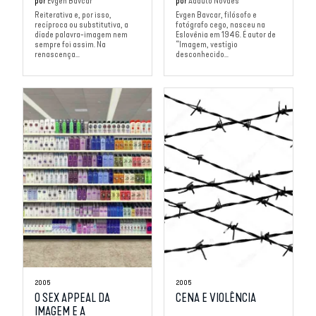
por
Evgen Bavcar
por
Adauto Novaes
Reiterativa e, por isso,
Evgen Bavcar, filósofo e
recíproca ou substitutiva, a
fotógrafo cego, nasceu na
díade palavra-imagem nem
Eslovênia em 1946. É autor de
sempre foi assim. Na
“Imagem, vestígio
renascença...
desconhecido...
2005
2005
O SEX APPEAL DA
CENA E VIOLÊNCIA
IMAGEM E A