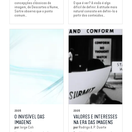
concepções clássicas da
O que é ver? A visão é algo
imagem, de Descartes a Nume,
difícil de definir. A atitude mais
Sartre observa que o ponto
natural consiste em defini-la a
comum...
partir dos conteúdos...
2005
2005
O INVISÍVEL DAS
VALORES E INTERESSES
IMAGENS
NA ERA DAS IMAGENS
por
Jorge Coli
por
Rodrigo A. P. Duarte