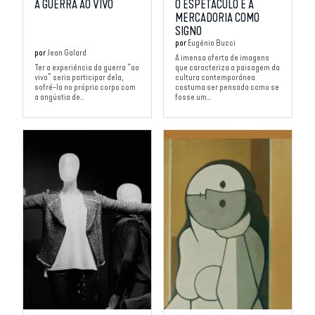
A GUERRA AO VIVO
O ESPETÁCULO E A
MERCADORIA COMO
SIGNO
por
Eugênio Bucci
por
Jean Galard
A imensa oferta de imagens
Ter a experiência da guerra “ao
que caracteriza a paisagem da
vivo” seria participar dela,
cultura contemporânea
sofrê-la no próprio corpo com
costuma ser pensada como se
a angústia de...
fosse um...