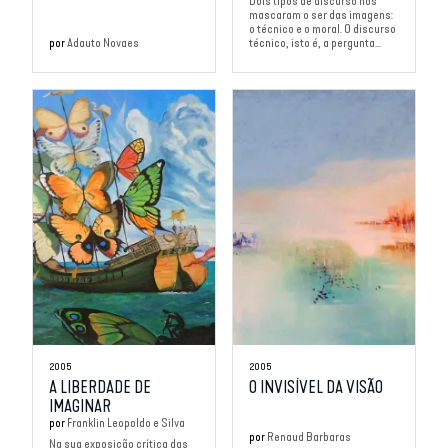
Dois tipos de discurso nos
mascaram o ser das imagens:
o técnico e o moral. O discurso
por
Adauto Novaes
técnico, isto é, a pergunta...
2005
2005
A LIBERDADE DE
O INVISÍVEL DA VISÃO
IMAGINAR
por
Franklin Leopoldo e Silva
por
Renaud Barbaras
Na sua exposição crítica das