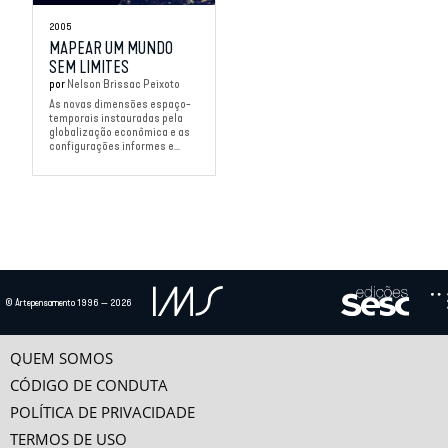
2005
MAPEAR UM MUNDO
SEM LIMITES
por
Nelson Brissac Peixoto
As novas dimensões espaço-
temporais instauradas pela
globalização econômica e as
configurações informes e...
© Artepensamento 1996 — 2026
QUEM SOMOS
CÓDIGO DE CONDUTA
POLÍTICA DE PRIVACIDADE
TERMOS DE USO