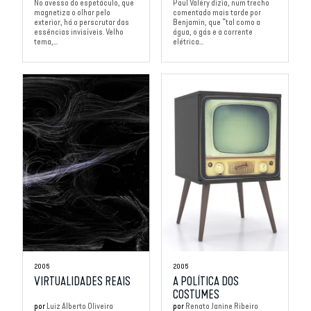
No avesso do espetáculo, que
Paul Valéry dizia, num trecho
magnetiza o olhar pelo
comentado mais tarde por
exterior, há o perscrutar das
Benjamin, que “tal como a
essências invisíveis. Velho
água, o gás e a corrente
tema,...
elétrica...
2005
2005
VIRTUALIDADES REAIS
A POLÍTICA DOS
COSTUMES
por
Luiz Alberto Oliveira
por
Renato Janine Ribeiro