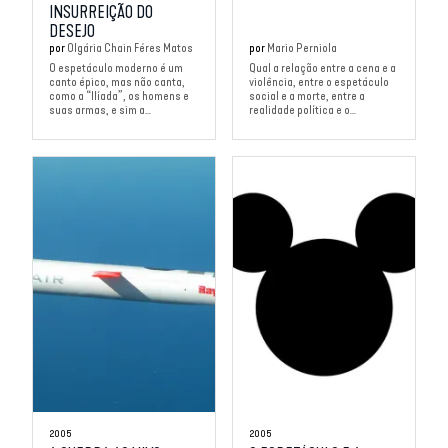
INSURREIÇÃO DO
DESEJO
por
Olgária Chain Féres Matos
por
Mario Perniola
O espetáculo moderno é um
Qual a relação entre a cena e a
canto épico, mas não canta,
violência, entre o espetáculo
como a “Ilíada”, os homens e
social e a morte, entre a
suas armas, e sim a...
realidade política e o...
2005
2005