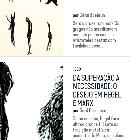
por
Gérard Lebrun
Será o prazer um mal? Os
gregos não acreditavam
nem um pouco nisso, e
Aristóteles desfaz com
facilidade esse...
1990
DA SUPERAÇÃO À
NECESSIDADE: O
DESEJO EM HEGEL
E MARX
por
Gerd Bornheim
Como se sabe, Hegel foi o
último grande filósofo da
tradição metafísica
ocidental. Já Marx, seu aluno