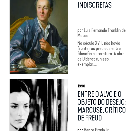
INDISCRETAS
por
Luiz Fernando Franklin de
Matos
No século XVIII, não havia
fronteiras precisas entre
filosofia e literatura. A obra
de Diderot é, nisso,
exemplar....
1990
ENTRE O ALVO E O
OBJETO DO DESEJO:
MARCUSE, CRÍTICO
DE FREUD
por
Bento Prado Jr.