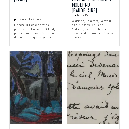
MODERNO
[BAUDELAIRE]
por
Jorge Coli
por
Benedito Nunes
Whitman, Cendrars, Cocteau,
O poeta crítico e o crítico
os futuristas, Mário de
poeta se juntam em T. S. Eliot,
Andrade, os da Paulicéia
para quem a poesia tem uma
Desvairada… Foram muitos os
dupla tarefa: aperfeiçoar a...
poetas...