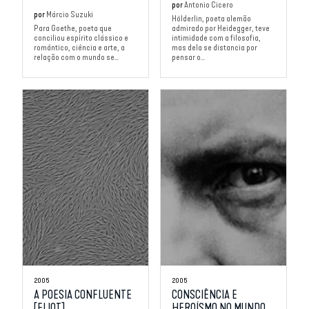
por
Antonio Cicero
por
Márcio Suzuki
Hölderlin, poeta alemão
Para Goethe, poeta que
admirado por Heidegger, teve
conciliou espírito clássico e
intimidade com a filosofia,
romântico, ciência e arte, a
mas dela se distancia por
relação com o mundo se...
pensar o...
2005
2005
A POESIA CONFLUENTE
CONSCIÊNCIA E
[ELIOT]
HEROÍSMO NO MUNDO