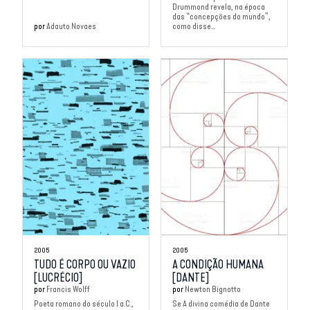
Drummond revela, na época
das “concepções do mundo”,
por
Adauto Novaes
como disse...
2005
2005
TUDO É CORPO OU VAZIO
A CONDIÇÃO HUMANA
[LUCRÉCIO]
[DANTE]
por
Francis Wolff
por
Newton Bignotto
Poeta romano do século I a.C.,
Se A divina comédia de Dante