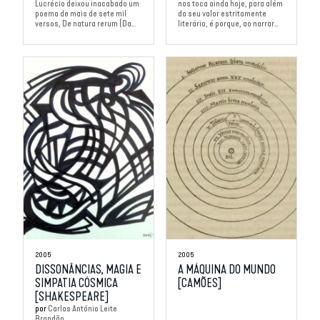
Lucrécio deixou inacabado um
nos toca ainda hoje, para além
poema de mais de sete mil
do seu valor estritamente
versos, De natura rerum (Da...
literário, é porque, ao narrar...
2005
2005
DISSONÂNCIAS, MAGIA E
A MÁQUINA DO MUNDO
SIMPATIA CÓSMICA
[CAMÕES]
[SHAKESPEARE]
por
Carlos Antônio Leite
Brandão