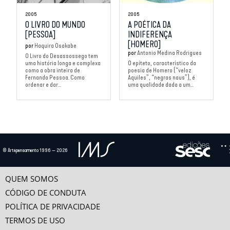
2005
2005
O LIVRO DO MUNDO
A POÉTICA DA
[PESSOA]
INDIFERENÇA
[HOMERO]
por
Haquira Osakabe
por
Antonio Medina Rodrigues
O Livro do Desassossego tem
uma história longa e complexa
O epíteto, característico da
como a obra inteira de
poesia de Homero (“veloz
Fernando Pessoa. Como
Aquiles”, “negras naus”), é
ordenar e dar...
uma qualidade dada a um...
© Artepensamento 1996 — 2026
QUEM SOMOS
CÓDIGO DE CONDUTA
POLÍTICA DE PRIVACIDADE
TERMOS DE USO