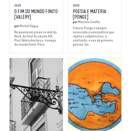
2005
2005
O FIM DO MUNDO FINITO
POESIA E MATÉRIA
[VALÉRY]
[PONGE]
por
Marcelo Coelho
por
Michel Déguy
Francis Ponge é sempre
No poema em prosa Le vent du
associado a uma poética que
Nord, do final do século XIX,
rejeita o subjetivismo, a
Paul Valéry declara o começo
confissão, o uso da primeira
do mundo finito. Para...
pessoa. Em...