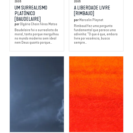
2005
2005
UM SURREALISMO
A LIBERDADE LIVRE
PLATÔNICO
[RIMBAUD]
[BAUDELAIRE]
por
Marcelin Pleynet
por
Olgária Chain Féres Matos
Rimbaud fez uma pergunta
Baudelaire foi o surrealista da
fundamental que parece uma
moral, tanto porque mergulhou
adivinha: “O que é que, embora
no mundo moderno sem ideal
livre por essência, busca
nem Deus quanto porque...
sempre...