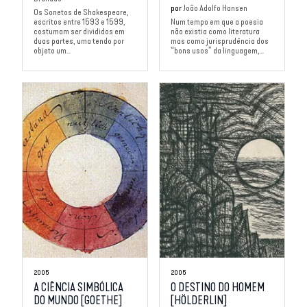
por
João Adolfo Hansen
Os Sonetos de Shakespeare,
escritos entre 1593 e 1599,
Num tempo em que a poesia
costumam ser divididos em
não existia como literatura
duas partes, uma tendo por
mas como jurisprudência dos
objeto um...
“bons usos” da linguagem,...
2005
2005
A CIÊNCIA SIMBÓLICA
O DESTINO DO HOMEM
DO MUNDO [GOETHE]
[HÖLDERLIN]