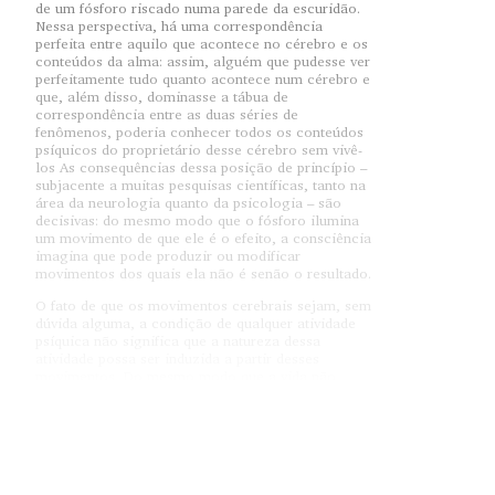
de um fósforo riscado numa parede da escuridão.
Nessa perspectiva, há uma correspondência
perfeita entre aquilo que acontece no cérebro e os
conteúdos da alma: assim, alguém que pudesse ver
perfeitamente tudo quanto acontece num cérebro e
que, além disso, dominasse a tábua de
correspondência entre as duas séries de
fenômenos, poderia conhecer todos os conteúdos
psíquicos do proprietário desse cérebro sem vivê-
los As consequências dessa posição de princípio –
subjacente a muitas pesquisas científicas, tanto na
área da neurologia quanto da psicologia – são
decisivas: do mesmo modo que o fósforo ilumina
um movimento de que ele é o efeito, a consciência
imagina que pode produzir ou modificar
movimentos dos quais ela não é senão o resultado.
O fato de que os movimentos cerebrais sejam, sem
dúvida alguma, a condição de qualquer atividade
psíquica não significa que a natureza dessa
atividade possa ser induzida a partir desses
movimentos. Do mesmo modo que a vida não
pode ser reduzida aquilo que lhe permite resistir à
morte, a vida psíquica não pode ser confundida
com suas condições de emergência e de
funcionamento. Como diz Bergson, uma roupa é
solidária do prego no qual ela está pendurada e
ela cairá se o prego for arrancado ; mas não se