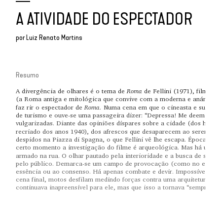
A ATIVIDADE DO ESPECTADOR
por
Luiz Renato Martins
Resumo
Roma
A divergência de olhares é o tema de
de Fellini (1971), filme q
(a Roma antiga e mitológica que convive com a moderna e anárquica
Roma.
faz rir o espectador de
Numa cena em que o cineasta e sua equi
de turismo e ouve-se uma passageira dizer: “Depressa! Me deem uma 
vulgarizadas. Diante das opiniões díspares sobre a cidade (dos habit
recriado dos anos 1940), dos afrescos que desaparecem ao serem ex
despidos na Piazza di Spagna, o que Fellini vê lhe escapa. Épocas de
certo momento a investigação do filme é arqueológica. Mas há uma m
armado na rua. O olhar pautado pela interioridade e a busca de sent
pelo público. Demarca-se um campo de provocação (como no encontr
essência ou ao consenso. Há apenas combate e devir. Impossível dete
cena final, motos desfilam medindo forças contra uma arquitetura maj
continuava inapreensível para ele, mas que isso a tornava “sempre mai