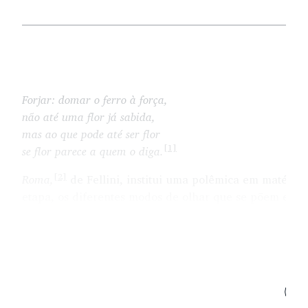
Forjar: domar o ferro à força,
não até uma flor já sabida,
mas ao que pode até ser flor
[1]
se flor parece a quem o diga.
[2]
Roma,
de Fellini, institui uma polêmica em matéria v
etapa, os diferentes modos de olhar que se põem em co
apresentação do título e outros créditos, introduzindo
previne:
Senhoras e senhores, o filme que irão ver não tem uma hi
personagens que podem ser acompanhados do princípio ao fi
[3]
uma cidade. Aqui, tentei retratar Roma.