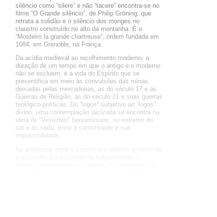
silêncio como “silere” e não “tacere” encontra-se no
filme “O Grande silêncio”, de Philip Gröning, que
retrata a solidão e o silêncio dos monges no
claustro construído no alto da montanha. É o
“Mosteiro la grande chartreuse”, ordem fundada em
1084, em Grenoble, na França.
Da acídia medieval ao recolhimento moderno, a
duração de um tempo em que o antigo e o moderno
não se excluem, é a vida do Espírito que se
presentifica em meio às convulsões das ruínas
deixadas pelas mercadorias, as do século 17 e as
Guerras de Religião, as do século 21 e suas guerras
teológico-políticas. Do “logos” subjetivo ao “logos”
divino, uma contemplação laicizada se encontra na
ideia de “Vexierbild” benjaminiano, no extremo do
ser e do nada, entre a comunidade e sua
impossibilidade.
Na antinomia entre o comum e o próprio, o rumor da
praça pública e a solidão da subjetividade, o
silêncio testemunha uma pausa, na contramão da
ideologia hedonista e hiperativa da modernidade
que, do excesso, conduz à angústia da saturação
do tempo.