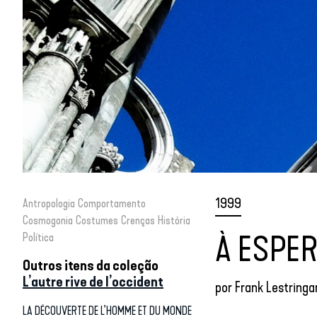
1999
Antropologia
Comportamento
Cosmogonia
Costumes
Crenças
História
À ESPE
Política
Outros itens da coleção
L’autre rive de l’occident
por
Frank Lestringa
LA DÉCOUVERTE DE L’HOMME ET DU MONDE