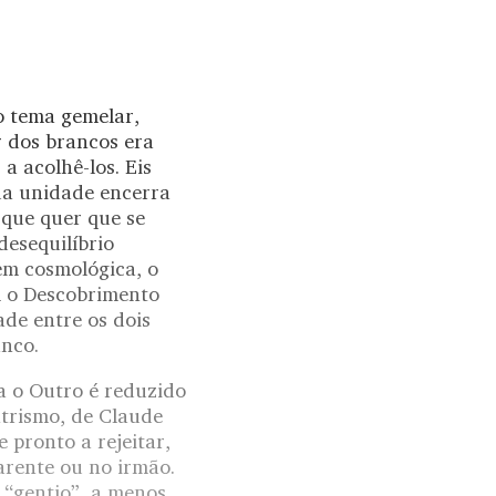
o tema gemelar,
 dos brancos era
a acolhê-los. Eis
da unidade encerra
 que quer que se
desequilíbrio
em cosmológica, o
om o Descobrimento
de entre os dois
anco.
a o Outro é reduzido
ntrismo, de Claude
 pronto a rejeitar,
arente ou no irmão.
 “gentio”, a menos