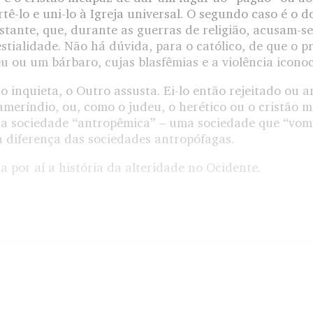
tê-lo e uni-lo à Igreja universal. O segundo caso é o d
estante, que, durante as guerras de religião, acusam-
estialidade. Não há dúvida, para o católico, de que o p
u ou um bárbaro, cujas blasfêmias e a violência iconoc
o inquieta, o Outro assusta. Ei-lo então rejeitado ou 
ameríndio, ou, como o judeu, o herético ou o cristão m
 da sociedade “antropêmica” – uma sociedade que “vom
 à diferença das sociedades antropófagas.
a por aí a história da alteridade no Ocidente.