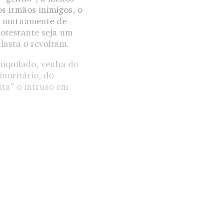
os irmãos inimigos, o
se mutuamente de
rotestante seja um
lasta o revoltam.
aniquilado, venha do
inoritário, do
ita” o intruso em