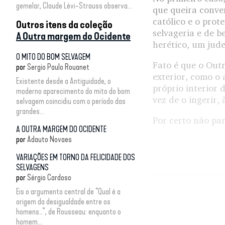
gemelar, Claude Lévi-Strauss observa...
que queira conver
católico e o prot
Outros itens da coleção
selvageria e de b
A Outra margem do Ocidente
herético, um jude
O MITO DO BOM SELVAGEM
Fato é que o Outr
por
Sergio Paulo Rouanet
exterior, como o 
Existente desde a Antiguidade, o
próprio interior
moderno aparecimento do mito do bom
vez de o ingerir,
selvagem coincidiu com o período das
grandes...
Por certo não par
A OUTRA MARGEM DO OCIDENTE
por
Adauto Novaes
VARIAÇÕES EM TORNO DA FELICIDADE DOS
SELVAGENS
por
Sérgio Cardoso
Eis o argumento central de “Qual é a
origem da desigualdade entre os
homens…”, de Rousseau: enquanto o
homem...