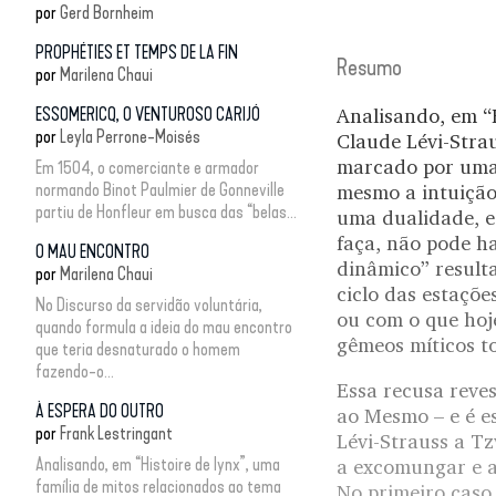
por
Gerd Bornheim
PROPHÉTIES ET TEMPS DE LA FIN
Resumo
por
Marilena Chaui
ESSOMERICQ, O VENTUROSO CARIJÓ
Analisando, em “H
por
Leyla Perrone-Moisés
Claude Lévi-Stra
marcado por uma 
Em 1504, o comerciante e armador
normando Binot Paulmier de Gonneville
mesmo a intuição
partiu de Honfleur em busca das “belas...
uma dualidade, e 
faça, não pode h
O MAU ENCONTRO
dinâmico” result
por
Marilena Chaui
ciclo das estaçõe
No Discurso da servidão voluntária,
ou com o que hoj
quando formula a ideia do mau encontro
gêmeos míticos to
que teria desnaturado o homem
fazendo-o...
Essa recusa reve
À ESPERA DO OUTRO
ao Mesmo – e é e
por
Frank Lestringant
Lévi-Strauss a Tz
Analisando, em “Histoire de lynx”, uma
a excomungar e a
família de mitos relacionados ao tema
No primeiro caso,