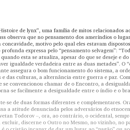
istoire de lynx”, uma família de mitos relacionados a
uss observa que no pensamento dos ameríndios o lugar
concavidade, motivo pelo qual eles estavam dispostos 
 profunda expressa pelo “pensamento selvagem”: “To
quando esta se atualiza, apesar do que se deseje e do
aver igualdade verdadeira entre as duas metades”. O “
ante assegura o bom funcionamento do sistema, a ord
s e das culturas, a alternância entre guerra e paz. C
e se convencionou chamar de o Encontro, a desigualda
rna-se facilmente a desigualdade entre o índio e o br
ste-se de duas formas diferentes e complementares. Or
ssa a atitude denunciada pelos adversários do etnoce
vetan Todorov –, ora, ao contrário, o ocidental, sempre
 excluir, discerne o Outro no Mesmo, no vizinho, no p
 é o cristão incapaz de dar um lugar ao “pagão” ou ao