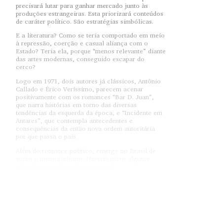
precisará lutar para ganhar mercado junto às
produções estrangeiras. Esta priorizará conteúdos
de caráter político. São estratégias simbólicas.
E a literatura? Como se teria comportado em meio
à repressão, coerção e casual aliança com o
Estado? Teria ela, porque “menos relevante” diante
das artes modernas, conseguido escapar do
cerco?
Logo em 1971, dois autores já clássicos, Antônio
Callado e Érico Veríssimo, parecem acenar
positivamente com os romances “Bar D. Juan”,
que narra histórias em torno das diversas
tendências da esquerda da época, e “Incidente em
Antares”, que contempla antecedentes e
consequências da então nova ordem autoritária
por que passa o país.
Além do romance político, emerge no Brasil de
então o memorialismo. Haveria nisso alguma
relação com o Estado repressor?
Fato é que há uma leva considerável – notável até
– de livros do gênero na década. No mais,
prepondera a narrativa em primeira pessoa e o que
se poderia chamar de escrita da paixão ou o que,
aos olhos de Antonio Candido, é uma “espécie de
teimosia do mundo referencial” e, nela, “a