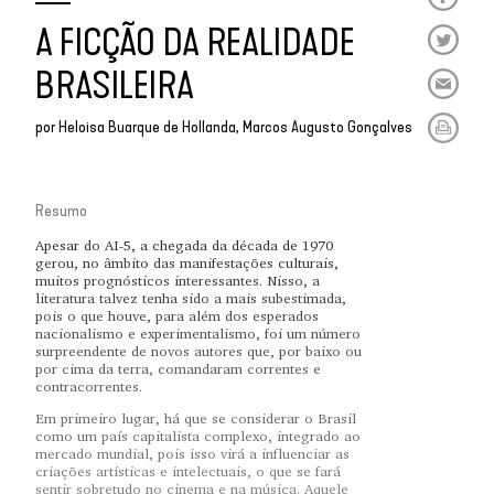
A FICÇÃO DA REALIDADE
BRASILEIRA
por
Heloisa Buarque de Hollanda
Marcos Augusto Gonçalves
Resumo
Apesar do AI-5, a chegada da década de 1970
gerou, no âmbito das manifestações culturais,
muitos prognósticos interessantes. Nisso, a
literatura talvez tenha sido a mais subestimada,
pois o que houve, para além dos esperados
nacionalismo e experimentalismo, foi um número
surpreendente de novos autores que, por baixo ou
por cima da terra, comandaram correntes e
contracorrentes.
Em primeiro lugar, há que se considerar o Brasil
como um país capitalista complexo, integrado ao
mercado mundial, pois isso virá a influenciar as
criações artísticas e intelectuais, o que se fará
sentir sobretudo no cinema e na música. Aquele