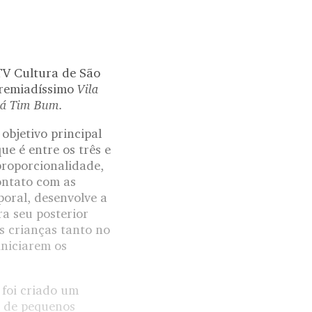
 TV Cultura de São
Vila
premiadíssimo
á Tim Bum.
objetivo principal
e é entre os três e
proporcionalidade,
ontato com as
poral, desenvolve a
ra seu posterior
 crianças tanto no
iniciarem os
 foi criado um
a de pequenos