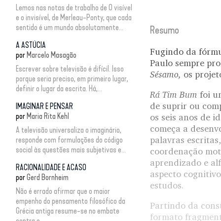
Lemos nas notas de trabalho de O visível
e o invisível, de Merleau-Ponty, que cada
sentido é um mundo absolutamente...
Resumo
A ASTÚCIA
Fugindo da fórmul
por
Marcelo Masagão
Paulo sempre pro
Escrever sobre televisão é difícil. Isso
Sésamo,
os proje
porque seria preciso, em primeiro lugar,
definir o lugar da escrita. Há,...
Rá Tim Bum
foi u
de suprir ou com
IMAGINAR E PENSAR
por
Maria Rita Kehl
os seis anos de i
começa a desenvo
A televisão universaliza o imaginário,
palavras escritas
responde com formulações do código
social às questões mais subjetivas e...
coordenação motor
aprendizado e alf
RACIONALIDADE E ACASO
aspecto cognitivo
por
Gerd Bornheim
estudos.
Não é errado afirmar que o maior
empenho do pensamento filosófico da
Partindo da cons
Grécia antiga resume-se no embate
formato fragment
contra o...