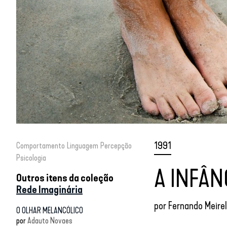
1991
Comportamento
Linguagem
Percepção
Psicologia
A INFÂ
Outros itens da coleção
Rede Imaginária
por
Fernando Meirel
O OLHAR MELANCÓLICO
por
Adauto Novaes