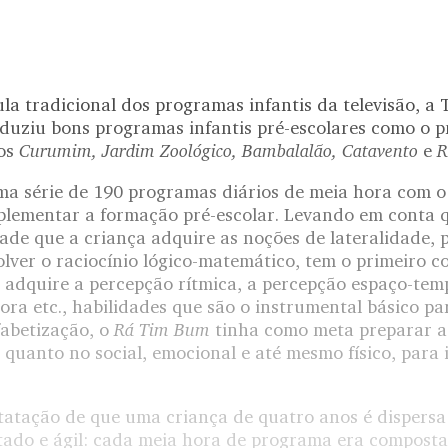
a tradicional dos programas infantis da televisão, a
duziu bons programas infantis pré-escolares como o 
Curumim, Jardim Zoológico, Bambalalão, Catavento
R
tos
e
ma série de 190 programas diários de meia hora com o 
plementar a formação pré-escolar. Levando em conta qu
dade que a criança adquire as noções de lateralidade, 
lver o raciocínio lógico-matemático, tem o primeiro c
, adquire a percepção rítmica, a percepção espaço-tem
a etc., habilidades que são o instrumental básico pa
Rá Tim Bum
abetização, o
tinha como meta preparar as
 quanto no social, emocional e até mesmo físico, para 
tatação de que uma criança de quatro anos é dispersa
ado e ágil: cada meia hora de programa era compost