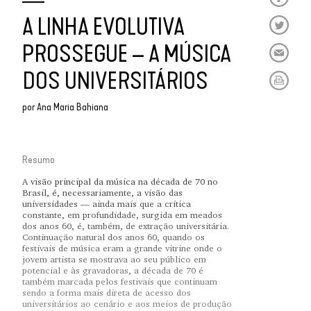
A LINHA EVOLUTIVA
PROSSEGUE – A MÚSICA
DOS UNIVERSITÁRIOS
por
Ana Maria Bahiana
Resumo
A visão principal da música na década de 70 no
Brasil, é, necessariamente, a visão das
universidades — ainda mais que a crítica
constante, em profundidade, surgida em meados
dos anos 60, é, também, de extração universitária.
Continuação natural dos anos 60, quando os
festivais de música eram a grande vitrine onde o
jovem artista se mostrava ao seu público em
potencial e às gravadoras, a década de 70 é
também marcada pelos festivais que continuam
sendo a forma mais direta de acesso dos
universitários ao cenário e aos meios de produção