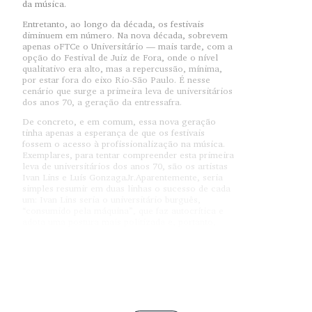
da música.
Entretanto, ao longo da década, os festivais
diminuem em número. Na nova década, sobrevem
apenas oFTCe o Universitário — mais tarde, com a
opção do Festival de Juiz de Fora, onde o nível
qualitativo era alto, mas a repercussão, mínima,
por estar fora do eixo Rio-São Paulo. É nesse
cenário que surge a primeira leva de universitários
dos anos 70, a geração da entressafra.
De concreto, e em comum, essa nova geração
tinha apenas a esperança de que os festivais
fossem o acesso à profissionalização na música.
Exemplares, para tentar compreender esta primeira
leva de universitários dos anos 70, são os artistas
Ivan Lins e Luís GonzagaJr.Aparentemente, seria
simples resumir em duas linhas o sucesso de cada
um: Ivan Lins seria o universitário burguês,
“consumido pela máquina”, que faz autocrítica e
adota uma postura mais politizada e, portanto,
passa a merecer atenções. Gonzaguinha
representaria o “artista popular” massacrado pela
repressão que, às custas de luta e sacrifício
pessoal, mantém sua carreira, se afirma através
dela, mas só atinge popularidade maior quando
enfatiza seu lado mais doce, a produção de
canções de amor, de consumo sempre seguro.