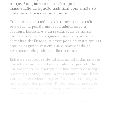
rompe. Rompimento necessário pois a
manutenção da ligação umbilical com a mãe só
pode levar à psicose ou à morte.
Todas essas situações vividas pela criança são
revividas na paixão amorosa adulta onde a
primeira fantasia é a da restauração de nosso
narcisismo primário. Quando a paixão sofre as
primeiras desilusões, o amor pode se instaurar. Ou
não: da segunda vez em que o apaixonado se
desencanta ele pode escolher a morte.
Entre as aspirações de satisfação total das pulsões
e a satisfação parcial que a vida nos permite, há
um excedente de energia que não obtém descarga.
A psique recorre, então, a mecanismos para lidar
com esse excedente: repressão, desvio do objeto
ou negação das paixões. Porém, nenhuma desses
mecanismos são eficientes para que as paixões
desapareçam sem deixar rastros.
O mecanismo capaz de produzir os melhores
subprodutos das paixões é a sublimação. O amor
sublime não abre mão da paixão, mas sabe
transformar o impossível da paixão em
possibilidade de troca simbólica.
Cada cultura tem seu próprio modo de apropriação
das paixões. No século XXI, o lugar das paixões é