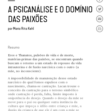
A PSICANÁLISE E O DOMÍNIO
DAS PAIXÕES
por
Maria Rita Kehl
Resumo
Eros e Thanatos, pulsões de vida e de morte,
matérias-primas das paixões, se encontram quando
buscam o retorno a um estado de repouso da vida
intrauterina e de fusão narcísica com o outro (a
mãe, no inconsciente).
A impossibilidade de manutenção desse estado
narcísico do qual fomos expulsos com o
nascimento, chama-se castração. Lacan trouxe o
conceito da castração para o terreno simbólico
onde castração é perda, falta, limite imposto à
onipotência do desejo. Quando o desejo da mãe se
move para o pai ou qualquer outra instância da
cultura que impeça o idílio entre criança e mãe, a
ilusão da criança de que ele é um com a mãe se