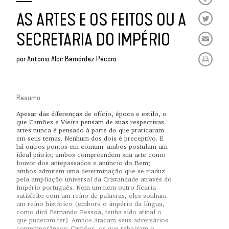
AS ARTES E OS FEITOS OU A
SECRETARIA DO IMPÉRIO
por
Antonio Alcir Bernárdez Pécora
Resumo
Apesar das diferenças de ofício, época e estilo, o
que Camões e Vieira pensam de suas respectivas
artes nunca é pensado à parte do que praticaram
em seus temas. Nenhum dos dois é preceptivo. E
há outros pontos em comum: ambos postulam um
ideal pátrio; ambos compreendem sua arte como
louvor dos antepassados e anúncio do Bem;
ambos admitem uma determinação que se traduz
pela ampliação universal da Cristandade através do
Império português. Nem um nem outro ficaria
satisfeito com um reino de palavras, eles sonham
um reino histórico (embora o império da língua,
como dirá Fernando Pessoa, tenha sido afinal o
que puderam ter). Ambos atacam seus adversários
contemporâneos: Camões, os que rebaixam o