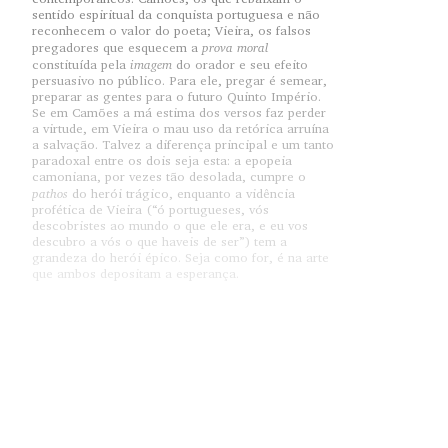
sentido espiritual da conquista portuguesa e não
reconhecem o valor do poeta; Vieira, os falsos
prova moral
pregadores que esquecem a
imagem
constituída pela
do orador e seu efeito
persuasivo no público. Para ele, pregar é semear,
preparar as gentes para o futuro Quinto Império.
Se em Camões a má estima dos versos faz perder
a virtude, em Vieira o mau uso da retórica arruína
a salvação. Talvez a diferença principal e um tanto
paradoxal entre os dois seja esta: a epopeia
camoniana, por vezes tão desolada, cumpre o
pathos
do herói trágico, enquanto a vidência
profética de Vieira (“ó portugueses, vós
descobristes ao mundo o que ele era, e eu vos
descubro a vós o que haveis de ser”) tem a
grandeza do herói épico. Seja como for, é na arte
que ambos depositam a esperança.