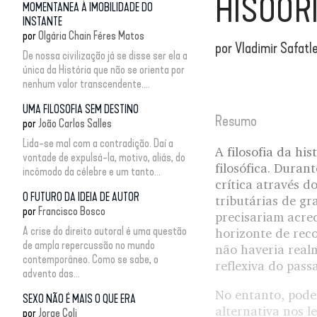
HISÓOR
MOMENTANEA À IMOBILIDADE DO
INSTANTE
por
Olgária Chain Féres Matos
por
Vladimir Safatl
De nossa civilização já se disse ser ela a
única da História que não se orienta por
nenhum valor transcendente....
UMA FILOSOFIA SEM DESTINO
Resumo
por
João Carlos Salles
Lida-se mal com a contradição. Daí a
A filosofia da hi
vontade de expulsá-la, motivo, aliás, do
filosófica. Duran
incômodo da célebre e um tanto...
crítica através d
O FUTURO DA IDEIA DE AUTOR
tributárias de gr
por
Francisco Bosco
precisariam acre
A crise do direito autoral é uma questão
horizonte de reco
de ampla repercussão no mundo
não haveria real
contemporâneo. Como se sabe, o
reflexiva do pass
advento das...
No entanto, podem
SEXO NÃO É MAIS O QUE ERA
alternativa nos l
por
Jorge Coli