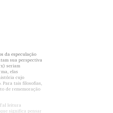
dos da especulação
ntam sua perspectiva
rx) seriam
rma, elas
istória cujo
Para tais filosofias,
ento de rememoração
al leitura
 que significa pensar