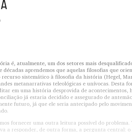
IA
e
stória é, atualmente, um dos setores mais desqualifica
te décadas aprendemos que aquelas filosofias que orie
o recurso sistemático à filosofia da história (Hegel, Ma
andes metanarrativas teleológicas e unívocas. Desta fo
ditar em uma história desprovida de acontecimentos, h
nciliação já estaria decidido e assegurado de antemão. 
mente futuro, já que ele seria antecipado pelo movim
ado.
os fornecer uma outra leitura possível do problema. T
eva a responder, de outra forma, a pergunta central: o