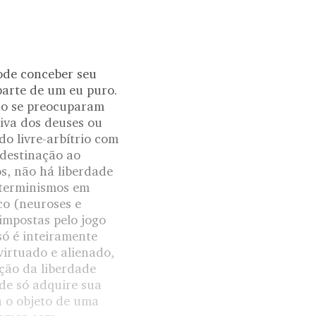
pode conceber seu
parte de um eu puro.
não se preocuparam
tiva dos deuses ou
do livre-arbítrio com
edestinação ao
s, não há liberdade
eterminismos em
ico (neuroses e
impostas pelo jogo
só é inteiramente
irtuado e alienado,
ção da liberdade
ade só adquire sua
a o objeto de uma