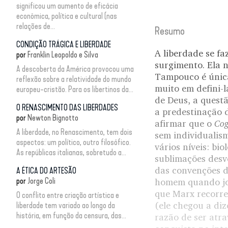
significou um aumento de eficácia
econômica, política e cultural (nas
relações de...
Resumo
CONDIÇÃO TRÁGICA E LIBERDADE
A liberdade se f
por
Franklin Leopoldo e Silva
surgimento. Ela 
A descoberta da América provocou uma
Tampouco é única
reflexão sobre a relatividade do mundo
muito em defini-l
europeu-cristão. Para os libertinos da...
de Deus, a questã
O RENASCIMENTO DAS LIBERDADES
a predestinação 
por
Newton Bignotto
Cog
afirmar que o
A liberdade, no Renascimento, tem dois
sem individualis
aspectos: um político, outro filosófico.
vários níveis: bi
As repúblicas italianas, sobretudo a...
sublimações desve
das convenções do
A ÉTICA DO ARTESÃO
por
Jorge Coli
homem quando jog
que Marx recorre
O conflito entre criação artística e
(ele chegou a diz
liberdade tem variado ao longo da
história, em função da censura, das...
razão de ser atra