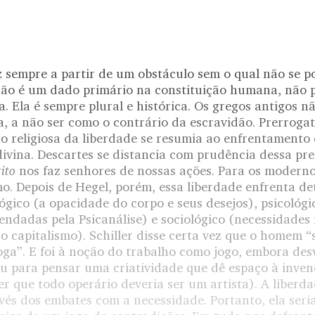
az sempre a partir de um obstáculo sem o qual não se 
não é um dado primário na constituição humana, não 
. Ela é sempre plural e histórica. Os gregos antigos 
a, a não ser como o contrário da escravidão. Prerroga
o religiosa da liberdade se resumia ao enfrentamento 
divina. Descartes se distancia com prudência dessa pr
ito
nos faz senhores de nossas ações. Para os moderno
mo. Depois de Hegel, porém, essa liberdade enfrenta d
ológico (a opacidade do corpo e seus desejos), psicológ
ndadas pela Psicanálise) e sociológico (necessidades 
 capitalismo). Schiller disse certa vez que o homem “
a”. E foi à noção do trabalho como jogo, embora desv
u para pensar uma criatividade que dê espaço à inven
er que todo operário deveria ser um artista). A liberd
vés dos embates com a necessidade. Portanto, ela seri