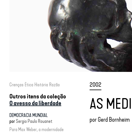
2002
Crenças
Ética
História
Razão
Outros itens da coleção
AS MED
O avesso da liberdade
DEMOCRACIA MUNDIAL
por
Gerd Bornheim
por
Sergio Paulo Rouanet
Para Max Weber, a modernidade