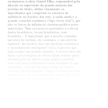
ou menores à obra. Daniel Filho, responsável pela
direção ou supervisão da grande maioria das
novelas da Globo, define claramente os
ingredientes que compõem os estouros de
audiência: no horário das sete, a saída ainda é a
grande comédia romântica (“tipo Doris Day”), que
não se livrou da influência cinematográfica norte-
americana. “Mas aos poucos passamos a colocar
dados brasileiros, locais brasileiros, som
brasileiro… É importante que a novela contenha
um nível de verdade, de cotidiano, e um nível de
fantasia”. No horário das oito da noite, novelesco
e “pseudamente inteligente” (sic), é preciso que
haja sempre um grande mistério. A novela deve dar
lugar a personagens de várias faixas etárias (para
identificação do público mais amplo possível),
mas com uma problemática mais feminina do que
masculina. Tem que abranger todas as classes
sociais e principalmente é imprescindível que haja
ascensão social. O personagem central deve ser o
personagem que ascende: a Júlia do
“Dancin’Days”, a Lili de “O astro”. Por fim, a
novela deve lançar um pouco de gente nova no
elenco ao lado dos atores consagrados, e conter
sempre uma novidade, um assunto emergente no
momento, uma moda qualquer que não é a
televisão que cria mas é ela que difunde por todo
o país. É o caso das discotecas de “Dancin’Days”.