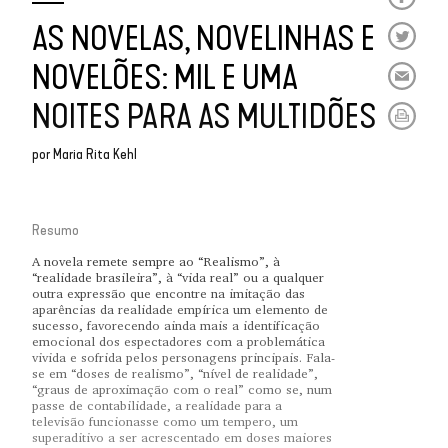
AS NOVELAS, NOVELINHAS E
NOVELÕES: MIL E UMA
NOITES PARA AS MULTIDÕES
por
Maria Rita Kehl
Resumo
A novela remete sempre ao “Realismo”, à
“realidade brasileira”, à “vida real” ou a qualquer
outra expressão que encontre na imitação das
aparências da realidade empírica um elemento de
sucesso, favorecendo ainda mais a identificação
emocional dos espectadores com a problemática
vivida e sofrida pelos personagens principais. Fala-
se em “doses de realismo”, “nível de realidade”,
“graus de aproximação com o real” como se, num
passe de contabilidade, a realidade para a
televisão funcionasse como um tempero, um
superaditivo a ser acrescentado em doses maiores