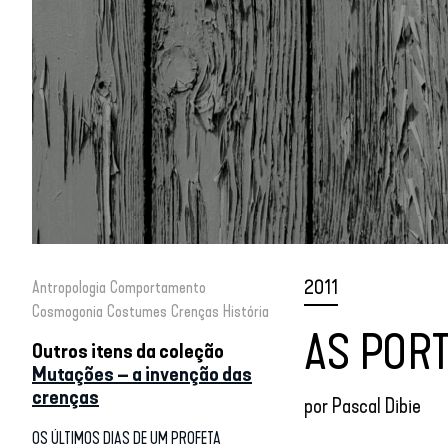
2011
Antropologia
Comportamento
Cosmogonia
Costumes
Crenças
História
AS POR
Outros itens da coleção
Mutações – a invenção das
crenças
por
Pascal Dibie
OS ÚLTIMOS DIAS DE UM PROFETA