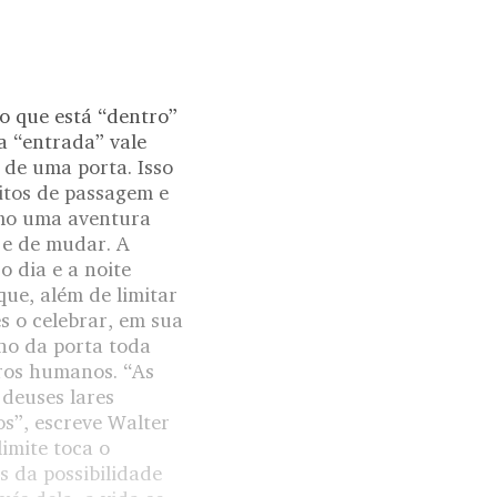
o que está “dentro”
a “entrada” vale
 de uma porta. Isso
itos de passagem e
omo uma aventura
 e de mudar. A
o dia e a noite
que, além de limitar
s o celebrar, em sua
rno da porta toda
ros humanos. “As
 deuses lares
os”, escreve Walter
imite toca o
s da possibilidade