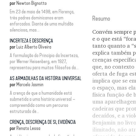
por
Newton Bignotto
Em 23 de maio de 1498, em Florença,
três padres dominicanos eram
Resumo
enforcados. Diante de uma multidão
silenciosa, mas...
Convém sempre pe
e o que está “fo
INCERTEZA E DESCRENÇA
tanto quanto a “s
por
Luiz Alberto Oliveira
explica também po
A formulação do Princípio da Incerteza,
crenças específi
por Werner Heisenberg, em 1927,
que, no contexto
representou para muitos filósofos da...
oferta de fuga es
AS ARMADILHAS DA HISTÓRIA UNIVERSAL
implica que se em
por
Marcelo Jasmin
o espaço, mas ela
A crença de que a humanidade está
física função de 
submetida a uma história universal –
uma aparelhagem 
compreendida como um percurso
cadeiras que prot
estruturado de...
decaídos, e a vio
CRENÇA, DESCRENÇA DE SI, EVIDÊNCIA
Benjamin no livro
por
Renato Lessa
ilimitado, não at