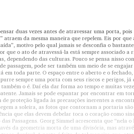
nsar duas vezes antes de atravessar uma porta, pois 
ra” atraem da mesma maneira que repelem. Eis por que 
aída”, motivo pelo qual jamais se desconfia o bastante
r que o ato de atravessá-la está sempre associado a r
cas, dependendo das culturas. Pouco se pensa nisso c
 de passagem, pode ser também um meio de se engajar
tá em toda parte. O espaço entre o aberto e o fechado, 
purre sempre uma porta com seus riscos e perigos, já 
 também o é. Daí ela dar forma ao tempo e muitas veze
batente. Jamais se pode espantar por encontrar em to
de proteção ligada às precauções inerentes a encont
egem a soleira, as fotos que contornam a portaria são
lência que elas devem debelar toca o coração como sin
 das Passagens. Georg Simmel acrescenta que “nela o l
ravés da geometria morta de uma divisória, mas atravé