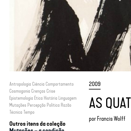
2009
Antropologia
Ciência
Comportamento
Cosmogonia
Crenças
Crise
AS QUA
Epistemologia
Ética
História
Linguagem
Mutações
Percepção
Política
Razão
Técnica
Tempo
por
Francis Wolff
Outros itens da coleção
Mutações – a condição