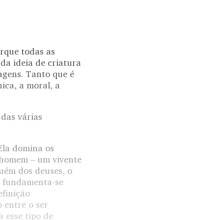
orque todas as
a ideia de criatura
uagens. Tanto que é
ica, a moral, a
 das várias
 Ela domina os
o homem – um vivente
quém dos deuses, o
o fundamenta-se
finição
 entre o ser
 esse tipo de