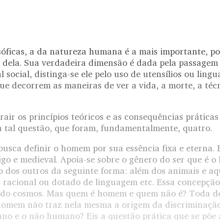
osóficas, a da natureza humana é a mais importante, p
dela. Sua verdadeira dimensão é dada pela passagem d
l social, distinga-se ele pelo uso de utensílios ou ling
que decorrem as maneiras de ver a vida, a morte, a técn
rair os princípios teóricos e as consequências práticas
a tal questão, que foram, fundamentalmente, quatro.
busca definir o homem por sua essência fixa e eterna.
go e medieval. Apoia-se sobre o gênero do ser que é 
-o dos outros da seguinte forma: além dos animais e a
, racional ou dotado de linguagem etc. Essa concepçã
 do cosmos
. Mas quem é homem e quem não é? Toda de
 homem não traz nela mesma a origem da discriminação
o e o não humano? Eis a questão prática que se põe a