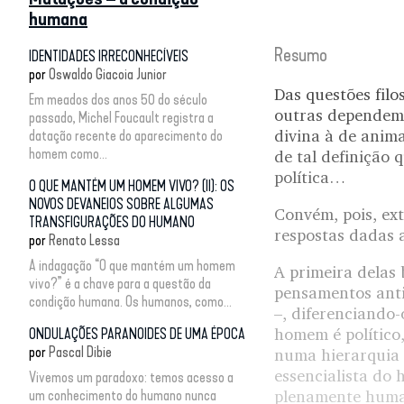
humana
Resumo
IDENTIDADES IRRECONHECÍVEIS
por
Oswaldo Giacoia Junior
Das questões fil
Em meados dos anos 50 do século
outras dependem 
passado, Michel Foucault registra a
divina à de anima
datação recente do aparecimento do
homem como...
de tal definição 
política…
O QUE MANTÉM UM HOMEM VIVO? (II): OS
NOVOS DEVANEIOS SOBRE ALGUMAS
Convém, pois, ext
TRANSFIGURAÇÕES DO HUMANO
respostas dadas 
por
Renato Lessa
A indagação “O que mantém um homem
A primeira delas 
vivo?” é a chave para a questão da
pensamentos anti
condição humana. Os humanos, como...
–, diferenciando
homem é político
ONDULAÇÕES PARANOIDES DE UMA ÉPOCA
por
Pascal Dibie
numa hierarquia
essencialista do
Vivemos um paradoxo: temos acesso a
um conhecimento do humano nunca
plenamente human