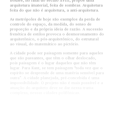
Boulée, no final do século XVIII, propõe uma
arquitetura imaterial, feita de sombras. Arquitetura
feita do que não é arquitetura, a anti-arquitetura.
As metrópoles de hoje são exemplos da perda de
controle do espaço, da medida, do senso de
proporção e da própria ideia de razão. A sucessão
frenética de estilos provoca o desmoronamento do
arquitetônico, o pós-arquitetônico, do estrutural
ao visual, do matemático ao pictório.
A cidade pode ser paisagem somente para aqueles
que são passantes, que têm o olhar deslocado,
pois paisagem é o lugar daqueles que não têm
lugar. Para Kant, se tem paisagem “toda vez que o
espiríto se desprende de uma matéria sensível para
outra”. A cidade planejada, pré-concebida é uma
impossibilidade. O projeto não é mais possível e a
atuação do arquiteto deve se dar nessa trama
complexa, nessas cidades polifônicas.