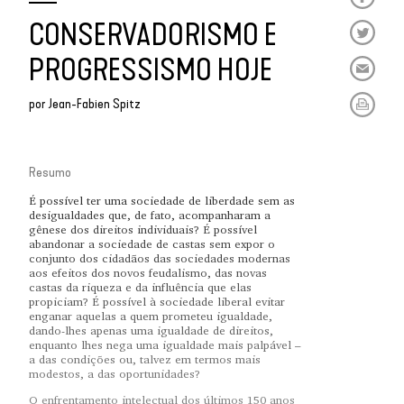
CONSERVADORISMO E
PROGRESSISMO HOJE
por
Jean-Fabien Spitz
Resumo
É possível ter uma sociedade de liberdade sem as
desigualdades que, de fato, acompanharam a
gênese dos direitos individuais? É possível
abandonar a sociedade de castas sem expor o
conjunto dos cidadãos das sociedades modernas
aos efeitos dos novos feudalismo, das novas
castas da riqueza e da influência que elas
propiciam? É possível à sociedade liberal evitar
enganar aquelas a quem prometeu igualdade,
dando-lhes apenas uma igualdade de direitos,
enquanto lhes nega uma igualdade mais palpável –
a das condições ou, talvez em termos mais
modestos, a das oportunidades?
O enfrentamento intelectual dos últimos 150 anos