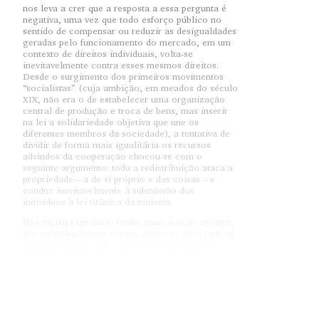
nos leva a crer que a resposta a essa pergunta é
negativa, uma vez que todo esforço público no
sentido de compensar ou reduzir as desigualdades
geradas pelo funcionamento do mercado, em um
contexto de direitos individuais, volta-se
inevitavelmente contra esses mesmos direitos.
Desde o surgimento dos primeiros movimentos
“socialistas” (cuja ambição, em meados do século
XIX, não era o de estabelecer uma organização
central de produção e troca de bens, mas inserir
na lei a solidariedade objetiva que une os
diferentes membros da sociedade), a tentativa de
dividir de forma mais igualitária os recursos
advindos da cooperação chocou-se com o
seguinte argumento: toda a redistribuição ataca a
propriedade – a de si próprio e das coisas – e
conduz inevitavelmente à submissão dos
indivíduos à lei tirânica da maioria.
Não existirá um meio termo entre o mais egoísta
dos individualismos e a socialização mais radical
dos indivíduos e das coisas? Na França, desde a
revolucão, a tradição republicana esforça-se por
explorar essa via intermediária, mostrando que a
justa igualdade de oportunidades e a legitimidade
que ela produz permitem afastar a um só tempo os
laissez faire
vícios de uma economia do
e os
modos de um socialismo que nega os próprios