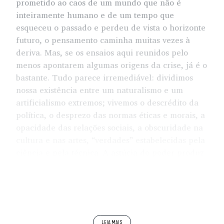
prometido ao caos de um mundo que não é
inteiramente humano e de um tempo que
esqueceu o passado e perdeu de vista o horizonte
futuro, o pensamento caminha muitas vezes à
deriva. Mas, se os ensaios aqui reunidos pelo
menos apontarem algumas origens da crise, já é o
bastante. Tudo parece irremediável: dividimos
nossa existência entre um naturalismo e um
artificialismo extremos; vivemos o descrédito da
política, o desprezo das normas éticas e morais, a
opacidade das relações sociais, a obscuridade na
cultura e nas artes, “verdades” estabelecidas pela
ciência e pela técnica. A astúcia do poder produz
guerra em nome da paz, substitui o medo pelo
terror e, ao mesmo tempo, cria a mais nova
configuração da relação clássica entre paixão e
razão. Se, como nos diz Jacques Rancière, o medo
era uma paixão cúmplice da razão, que a filosofia