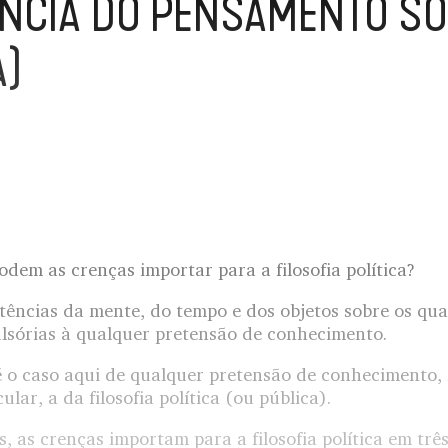
ÊNCIA DO PENSAMENTO SO
A)
dem as crenças importar para a filosofia política?
stências da mente, do tempo e dos objetos sobre os qu
sórias à qualquer pretensão de conhecimento.
é o caso aqui de qualquer pretensão de conhecimento
ular, a da filosofia política (ou pública).
, as crenças importam para a filosofia política em trê