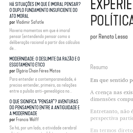
EXPERI
HÁ SITUAÇÕES EM QUE É IMORAL PENSAR?
O DUPLO FUNDAMENTO INSUFICIENTE DO
POLÍTIC
ATO MORAL
por
Vladimir Safatle
Haveria momentos em que é imoral
por
Renato Lessa
pensar (entendendo pensar como a
deliberação racional a partir dos cálculos
de...
MODERNIDADE: O DESLIMITE DA RAZÃO E O
ESGOTAMENTO ÉTICO
Resumo
por
Olgária Chain Féres Matos
Para entender a contemporaneidade, é
Em que sentido po
preciso entender, primeiro, as relações
entre a pulsão anti-genealógica no...
A crença nas exi
dimensões compul
O QUE SIGNIFICA “PENSAR”? AVENTURAS
DO PENSAMENTO ENTRE A ANTIGUIDADE E
Entretanto, não 
A MODERNIDADE
perspectiva partic
por
Francis Wolff
Se há, por um lado, a atividade cerebral
Em termos diretos