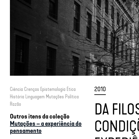
2010
Ciência
Crenças
Epistemologia
Ética
História
Linguagem
Mutações
Política
DA FILO
Razão
Outros itens da coleção
CONDIÇ
Mutações – a experiência do
pensamento