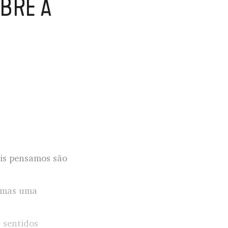
BRE A
ais pensamos são
, mas uma
s sentidos