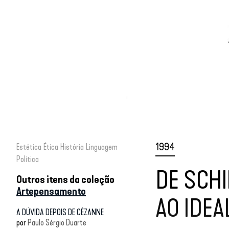
1994
Estética
Ética
História
Linguagem
Política
DE SCHI
Outros itens da coleção
Artepensamento
AO IDEA
A DÚVIDA DEPOIS DE CÉZANNE
por
Paulo Sérgio Duarte