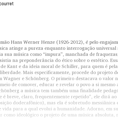
courret
emão Hans Werner Henze (1926-2012), é pelo engajame
sica atinge a pureza enquanto interrogação universal 
ia sua música como “impura”, manchada de fraquezas,
nsistia na preponderância do ético sobre o estético. Es
o
de Kant e da ideia moral de Schiller, para quem é pel
iberdade. Mais especificamente, procede do projeto de
 Wagner e Schönberg. O primeiro destacava o valor n
meio de comover, educar e revelar o povo a si mesmo a
Schönberg a música tem também uma finalidade pedagó
 é breve, claro, frequentemente repetido”, ele dirá a
ição dodecafônico), mas ela é sobretudo messiânica 
e vida para a qual evolui a humanidade. Adorno, em s
icar como ideológico o projeto de uma música absoluta,