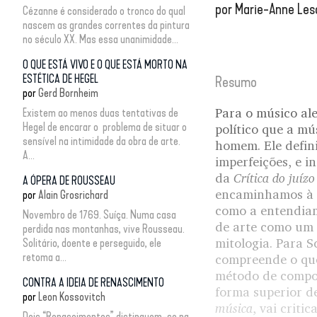
por
Marie-Anne Les
Cézanne é considerado o tronco do qual
nascem as grandes correntes da pintura
no século XX. Mas essa unanimidade...
O QUE ESTÁ VIVO E O QUE ESTÁ MORTO NA
ESTÉTICA DE HEGEL
Resumo
por
Gerd Bornheim
Para o músico al
Existem ao menos duas tentativas de
Hegel de encarar o problema de situar o
político que a mú
sensível na intimidade da obra de arte.
homem. Ele defin
A...
imperfeições, e i
Crítica do juíz
da
A ÓPERA DE ROUSSEAU
encaminhamos à l
por
Alain Grosrichard
como a entendiam
Novembro de 1769. Suíça. Numa casa
de arte como um 
perdida nas montanhas, vive Rousseau.
mitologia. Para 
Solitário, doente e perseguido, ele
retoma a...
compreende o que
método de compos
CONTRA A IDEIA DE RENASCIMENTO
forma superior d
por
Leon Kossovitch
música
, vai crit
Dois “Renascimentos” distinguem-se na