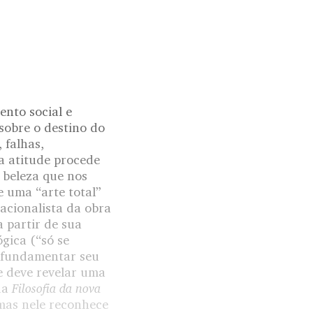
nto social e
sobre o destino do
 falhas,
sa atitude procede
a beleza que nos
 uma “arte total”
acionalista da obra
 partir de sua
gica (“só se
o fundamentar seu
e deve revelar uma
Filosofia da nova
ua
 mas nele reconhece